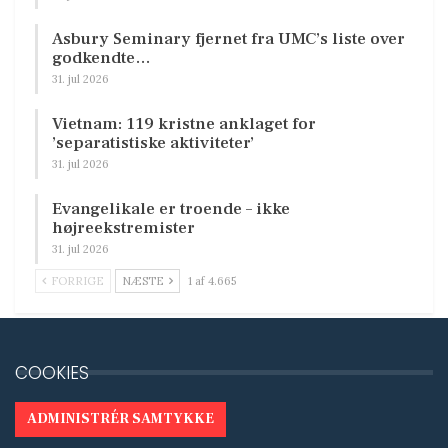
Asbury Seminary fjernet fra UMC’s liste over
godkendte…
31. jul 2026
Vietnam: 119 kristne anklaget for
’separatistiske aktiviteter’
31. jul 2026
Evangelikale er troende – ikke
højreekstremister
31. jul 2026
FORRIGE
NÆSTE
1 af 4.665
COOKIES
ADMINISTRÉR SAMTYKKE