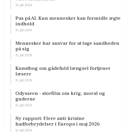
31. jul 2026
Pas på AI. Kun mennesker kan formidle ægte
indhold
31. jul 2026
Mennesker har ansvar for at tage sandheden
på sig
31. jul 2026
Kunstbog om gådefuld længsel fortjener
læsere
31. jul 2026
Odysseen – storfilm om krig, moral og
guderne
31. jul 2026
Ny rapport: Flere anti-kristne
hadforbrydelser i Europa i maj 2026
31. jul 2026