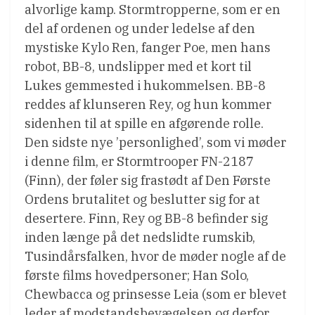
alvorlige kamp. Stormtropperne, som er en
del af ordenen og under ledelse af den
mystiske Kylo Ren, fanger Poe, men hans
robot, BB-8, undslipper med et kort til
Lukes gemmested i hukommelsen. BB-8
reddes af klunseren Rey, og hun kommer
sidenhen til at spille en afgørende rolle.
Den sidste nye ’personlighed’, som vi møder
i denne film, er Stormtrooper FN-2187
(Finn), der føler sig frastødt af Den Første
Ordens brutalitet og beslutter sig for at
desertere. Finn, Rey og BB-8 befinder sig
inden længe på det nedslidte rumskib,
Tusindårsfalken, hvor de møder nogle af de
første films hovedpersoner; Han Solo,
Chewbacca og prinsesse Leia (som er blevet
leder af modstandsbevægelsen og derfor