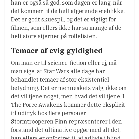
han er også så god, som dagen er lang, når
det kommer til de helt afgørende øjeblikke.
Det er godt skuespil, og det er vigtigt for
filmen, som ellers ikke har så mange af de
helt store stjerner på rollelisten.
Temaer af evig gyldighed
Om man er til science-fiction eller ej, må
man sige, at Star Wars alle dage har
behandlet temaer af stor eksistentiel
betydning. Det er menneskets valg, ikke om
det vil tjene noget, men hvad det vil tjene. I
The Force Awakens kommer dette eksplicit
til udtryk hos flere personer.
Stormtrooperen Finn repræsenterer i den
forstand det ultimative opgør med alt det,
han ellers er opfostret til at adlyde i blind