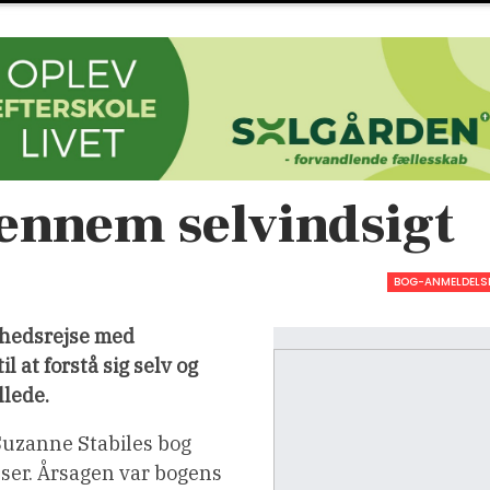
gennem selvindsigt
BOG-ANMELDELS
ighedsrejse med
 at forstå sig selv og
llede.
 Suzanne Stabiles bog
elser. Årsagen var bogens