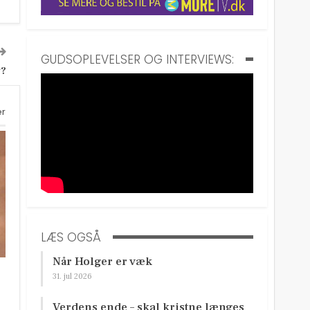
GUDSOPLEVELSER OG INTERVIEWS:
v?
er
LÆS OGSÅ
Når Holger er væk
31. jul 2026
Verdens ende – skal kristne længes