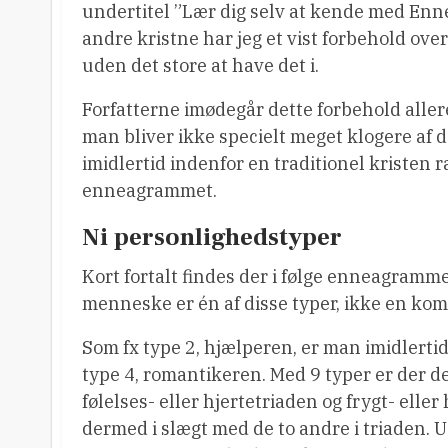
undertitel ”Lær dig selv at kende med En
andre kristne har jeg et vist forbehold ov
uden det store at have det i.
Forfatterne imødegår dette forbehold alle
man bliver ikke specielt meget klogere af 
imidlertid indenfor en traditionel kristen 
enneagrammet.
Ni personlighedstyper
Kort fortalt findes der i følge enneagramme
menneske er én af disse typer, ikke en komb
Som fx type 2, hjælperen, er man imidlertid
type 4, romantikeren. Med 9 typer er der derf
følelses- eller hjertetriaden og frygt- ell
dermed i slægt med de to andre i triaden. U