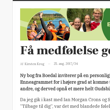
Få medfølelse 
25. aug. 2017/34
Af
Kirsten Krog
Ny bog fra Boedal inviterer på en personl
Enneagrammet for i højere grad at komme til
andre, og derved opnå et mere helt Gudsbi
Da jeg gik i kast med Ian Morgan Crons og
”Tilbage til dig”, var det med blandede føl