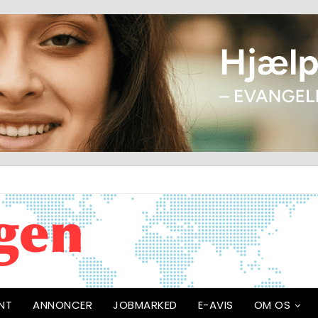
NT
ANNONCER
JOBMARKED
E-AVIS
OM OS