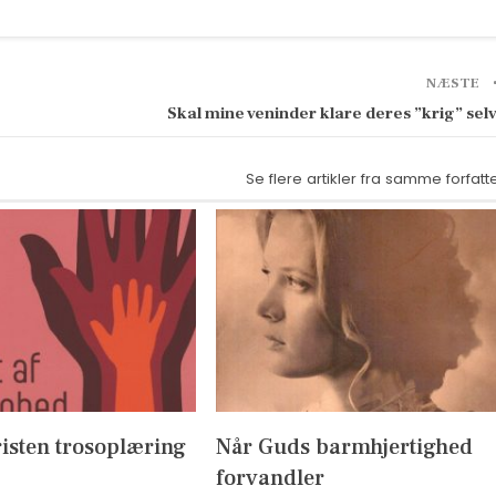
NÆSTE
Skal mine veninder klare deres ”krig” sel
Se flere artikler fra samme forfatt
isten trosoplæring
Når Guds barmhjertighed
forvandler