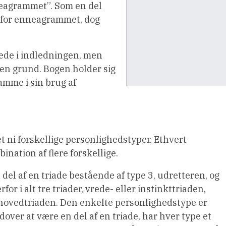
neagrammet”. Som en del
erfor enneagrammet, dog
rede i indledningen, men
den grund. Bogen holder sig
ramme i sin brug af
t ni forskellige personlighedstyper. Ethvert
ination af flere forskellige.
 del af en triade bestående af type 3, udretteren, og
or i alt tre triader, vrede- eller instinkttriaden,
er hovedtriaden. Den enkelte personlighedstype er
dover at være en del af en triade, har hver type et