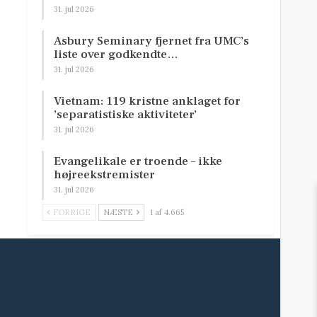
31. jul 2026
Asbury Seminary fjernet fra UMC’s
liste over godkendte…
31. jul 2026
Vietnam: 119 kristne anklaget for
’separatistiske aktiviteter’
31. jul 2026
Evangelikale er troende – ikke
højreekstremister
31. jul 2026
FORRIGE
NÆSTE
1 af 4.665