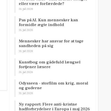
eller være forfærdede?
31. jul 2026
Pas på AI. Kun mennesker kan
formidle ægte indhold
31. jul 2026
Mennesker har ansvar for at tage
sandheden på sig
31. jul 2026
Kunstbog om gådefuld længsel
fortjener læsere
31. jul 2026
Odysseen – storfilm om krig, moral
og guderne
31. jul 2026
Ny rapport: Flere anti-kristne
hadforbrydelser i Europa i maj 2026