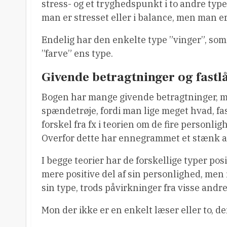
stress- og et tryghedspunkt i to andre typer
man er stresset eller i balance, men man er
Endelig har den enkelte type ”vinger”, so
”farve” ens type.
Givende betragtninger og fastlå
Bogen har mange givende betragtninger, me
spændetrøje, fordi man lige meget hvad, fa
forskel fra fx i teorien om de fire personli
Overfor dette har ennegrammet et stænk a
I begge teorier har de forskellige typer pos
mere positive del af sin personlighed, me
sin type, trods påvirkninger fra visse andre
Mon der ikke er en enkelt læser eller to, de