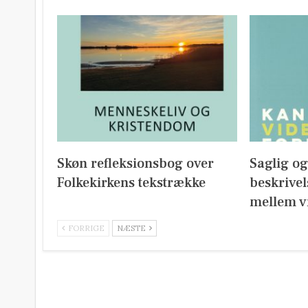
Skøn refleksionsbog over
Saglig o
Folkekirkens tekstrække
beskrivel
mellem v
FORRIGE
NÆSTE