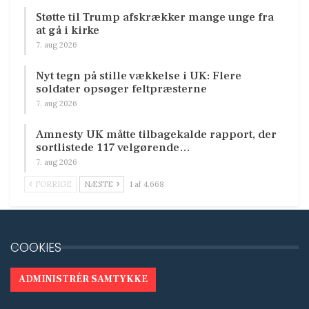
Støtte til Trump afskrækker mange unge fra
at gå i kirke
7. aug 2026
Nyt tegn på stille vækkelse i UK: Flere
soldater opsøger feltpræsterne
7. aug 2026
Amnesty UK måtte tilbagekalde rapport, der
sortlistede 117 velgørende…
7. aug 2026
FORRIGE
NÆSTE
1 af 4.668
COOKIES
ADMINISTRÉR SAMTYKKE