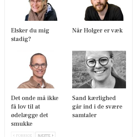
Elsker du mig
Når Holger er væk
stadig?
Det onde må ikke
Sand kærlighed
få lov til at
går ind i de svære
ødelægge det
samtaler
smukke
FORRIGE
NÆSTE