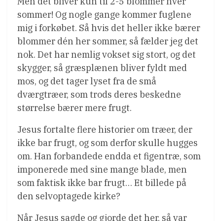
Men det bliver kun til 2-5 blommer hver
sommer! Og nogle gange kommer fuglene
mig i forkøbet. Så hvis det heller ikke bærer
blommer dén her sommer, så fælder jeg det
nok. Det har nemlig vokset sig stort, og det
skygger, så græsplænen bliver fyldt med
mos, og det tager lyset fra de små
dværgtræer, som trods deres beskedne
størrelse bærer mere frugt.
Jesus fortalte flere historier om træer, der
ikke bar frugt, og som derfor skulle hugges
om. Han forbandede endda et figentræ, som
imponerede med sine mange blade, men
som faktisk ikke bar frugt… Et billede på
den selvoptagede kirke?
Når Jesus sagde og gjorde det her, så var