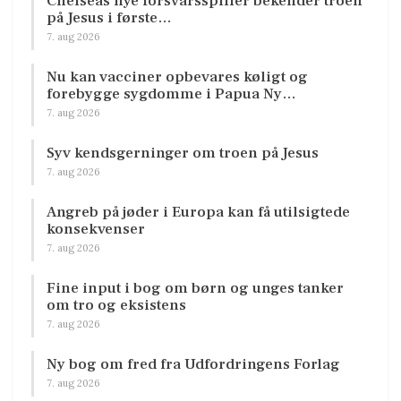
Chelseas nye forsvarsspiller bekender troen
på Jesus i første…
7. aug 2026
Nu kan vacciner opbevares køligt og
forebygge sygdomme i Papua Ny…
7. aug 2026
Syv kendsgerninger om troen på Jesus
7. aug 2026
Angreb på jøder i Europa kan få utilsigtede
konsekvenser
7. aug 2026
Fine input i bog om børn og unges tanker
om tro og eksistens
7. aug 2026
Ny bog om fred fra Udfordringens Forlag
7. aug 2026