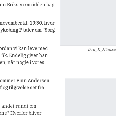
nn Eriksen om idéen bag
 november kl. 19:30, hvor
Nykøbing F taler om ”Sorg
vordan vi kan leve med
Dan_K_Månss
g fik. Endelig giver han
n, når nogle i vores
dommer Finn Andersen,
og tilgivelse set fra
t andet rundt om
ne? Hvorfor bliver