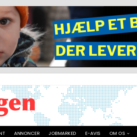
NT
ANNONCER
JOBMARKED
E-AVIS
OM OS