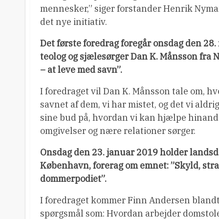
mennesker,” siger forstander Henrik Nyma
det nye initiativ.
Det første foredrag foregår onsdag den 28.
teolog og sjælesørger Dan K. Månsson fra 
– at leve med savn”.
I foredraget vil Dan K. Månsson tale om, h
savnet af dem, vi har mistet, og det vi aldri
sine bud på, hvordan vi kan hjælpe hinande
omgivelser og nære relationer sørger.
Onsdag den 23. januar 2019 holder lands
København, forerag om emnet: ”Skyld, straf 
dommerpodiet”.
I foredraget kommer Finn Andersen bland
spørgsmål som: Hvordan arbejder domstole