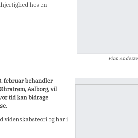
hjertighed hos en
Finn Anders
0. februar behandler
Øhrstrøm, Aalborg, vil
vor tid kan bidrage
se.
d videnskabsteori og har i