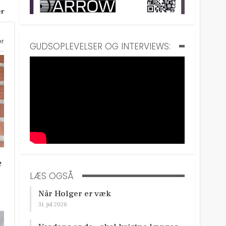
er
er
GUDSOPLEVELSER OG INTERVIEWS:
e
LÆS OGSÅ
Når Holger er væk
31. jul 2026