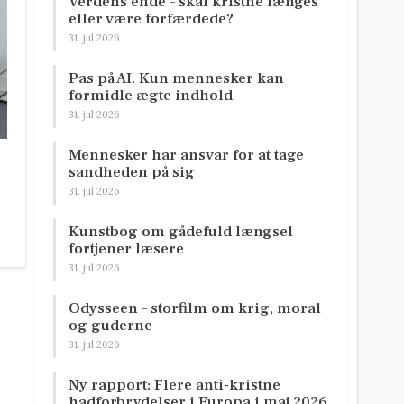
Verdens ende – skal kristne længes
eller være forfærdede?
31. jul 2026
Pas på AI. Kun mennesker kan
formidle ægte indhold
31. jul 2026
Mennesker har ansvar for at tage
sandheden på sig
31. jul 2026
Kunstbog om gådefuld længsel
fortjener læsere
31. jul 2026
Odysseen – storfilm om krig, moral
og guderne
31. jul 2026
Ny rapport: Flere anti-kristne
hadforbrydelser i Europa i maj 2026