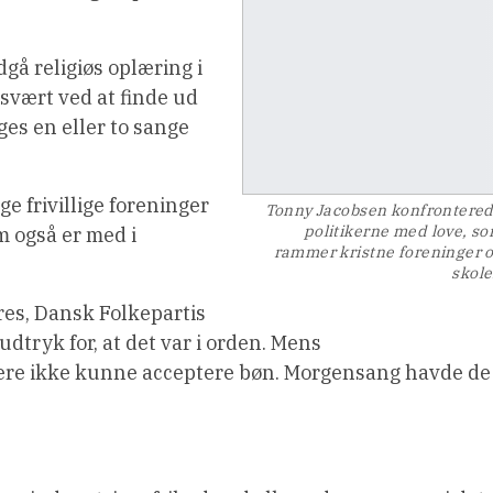
gå religiøs oplæring i
vært ved at finde ud
ges en eller to sange
ge frivillige foreninger
Tonny Jacobsen konfrontere
politikerne med love, s
 også er med i
rammer kristne foreninger 
skole
res, Dansk Folkepartis
tryk for, at det var i orden. Mens
kere ikke kunne acceptere bøn. Morgensang havde de