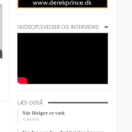
GUDSOPLEVELSER OG INTERVIEWS:
LÆS OGSÅ
Når Holger er væk
31. jul 2026