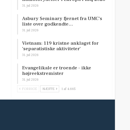
31. jul 2026
Asbury Seminary fjernet fra UMC’s
liste over godkendte…
31. jul 2026
Vietnam: 119 kristne anklaget for
’separatistiske aktiviteter’
31. jul 2026
Evangelikale er troende – ikke
højreekstremister
31. jul 2026
FORRIGE
NÆSTE
1 af 4.665