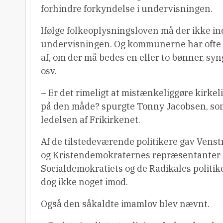
forhindre forkyndelse i undervisningen.
Ifølge folkeoplysningsloven må der ikke ind
undervisningen. Og kommunerne har ofte s
af, om der må bedes en eller to bønner, syn
osv.
– Er det rimeligt at mistænkeliggøre kirkeli
på den måde? spurgte Tonny Jacobsen, som
ledelsen af Frikirkenet.
Af de tilstedeværende politikere gav Venst
og Kristendemokraternes repræsentanter ud
Socialdemokratiets og de Radikales politi
dog ikke noget imod.
Også den såkaldte imamlov blev nævnt.