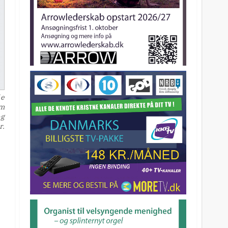
de
om
og
r.