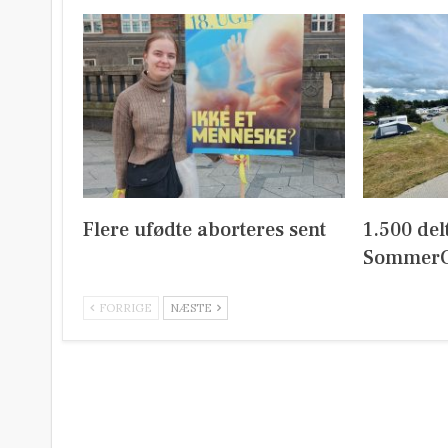
Flere ufødte aborteres sent
1.500 del
SommerC
FORRIGE
NÆSTE