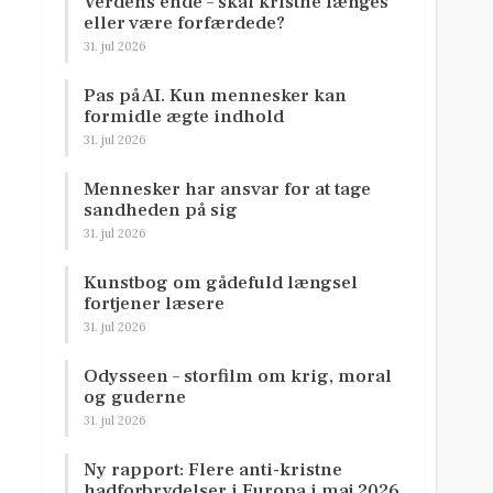
Verdens ende – skal kristne længes
eller være forfærdede?
31. jul 2026
Pas på AI. Kun mennesker kan
formidle ægte indhold
31. jul 2026
Mennesker har ansvar for at tage
sandheden på sig
31. jul 2026
Kunstbog om gådefuld længsel
fortjener læsere
31. jul 2026
Odysseen – storfilm om krig, moral
og guderne
31. jul 2026
Ny rapport: Flere anti-kristne
hadforbrydelser i Europa i maj 2026