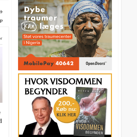
up
er
e
d