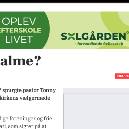
salme?
INDLAN
? spurgte pastor Tonny
Bykirkens vælgermøde
ige foreninger og frie
ti, som sigter på at