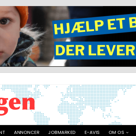
NT
ANNONCER
JOBMARKED
E-AVIS
OM OS