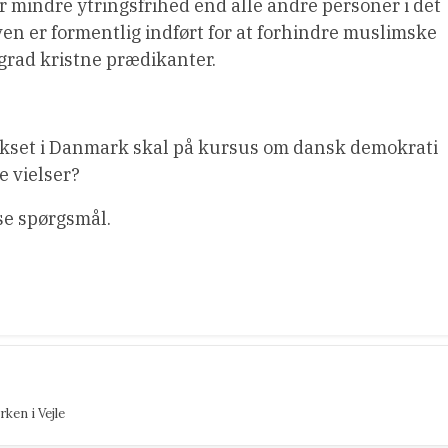
har mindre ytringsfrihed end alle andre personer i det
n er formentlig indført for at forhindre muslimske
grad kristne prædikanter.
opvokset i Danmark skal på kursus om dansk demokrati
ge vielser?
se spørgsmål.
rken i Vejle