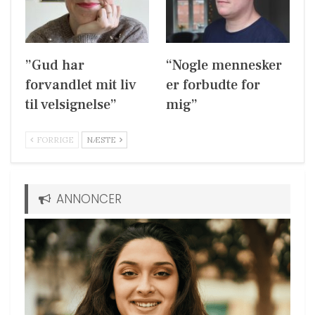
”Gud har
“Nogle mennesker
forvandlet mit liv
er forbudte for
til velsignelse”
mig”
FORRIGE
NÆSTE
ANNONCER