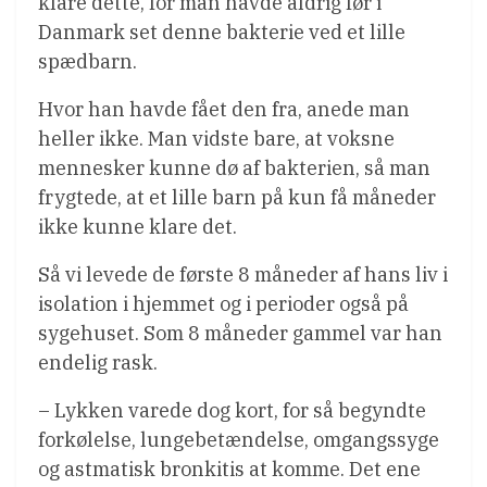
klare dette, for man havde aldrig før i
Danmark set denne bakterie ved et lille
spædbarn.
Hvor han havde fået den fra, anede man
heller ikke. Man vidste bare, at voksne
mennesker kunne dø af bakterien, så man
frygtede, at et lille barn på kun få måneder
ikke kunne klare det.
Så vi levede de første 8 måneder af hans liv i
isolation i hjemmet og i perioder også på
sygehuset. Som 8 måneder gammel var han
endelig rask.
– Lykken varede dog kort, for så begyndte
forkølelse, lungebetændelse, omgangssyge
og astmatisk bronkitis at komme. Det ene