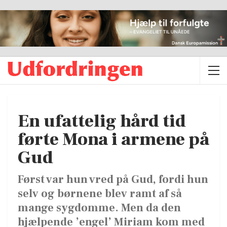
En ufattelig hård tid
førte Mona i armene på
Gud
Først var hun vred på Gud, fordi hun
selv og børnene blev ramt af så
mange sygdomme. Men da den
hjælpende ’engel’ Miriam kom med