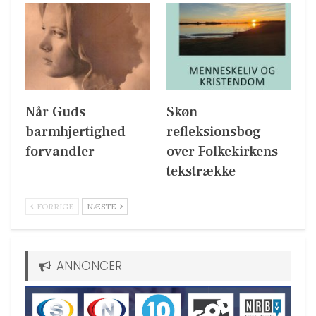
Når Guds
Skøn
barmhjertighed
refleksionsbog
forvandler
over Folkekirkens
tekstrække
FORRIGE
NÆSTE
ANNONCER