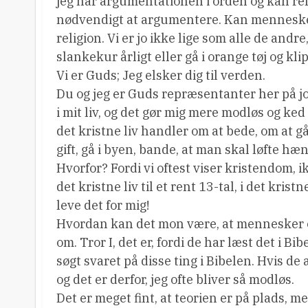
jeg har argumentationen i orden og kan ref
nødvendigt at argumentere. Kan mennesker
religion. Vi er jo ikke lige som alle de and
slankekur årligt eller gå i orange tøj og klipp
Vi er Guds; Jeg elsker dig til verden.
Du og jeg er Guds repræsentanter her på j
i mit liv, og det gør mig mere modløs og ked a
det kristne liv handler om at bede, om at g
gift, gå i byen, bande, at man skal løfte hæn
Hvorfor? Fordi vi oftest viser kristendom, i
det kristne liv til et rent 13-tal, i det krist
leve det for mig!
Hvordan kan det mon være, at mennesker omk
om. Tror I, det er, fordi de har læst det i Bi
søgt svaret på disse ting i Bibelen. Hvis de
og det er derfor, jeg ofte bliver så modløs.
Det er meget fint, at teorien er på plads, 