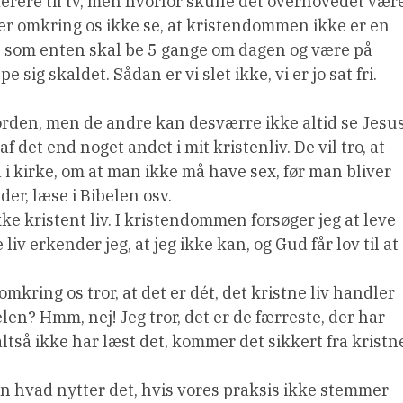
erere til tv, men hvorfor skulle det overhovedet vær
 omkring os ikke se, at kristendommen ikke er en
re, som enten skal be 5 gange om dagen og være på
e sig skaldet. Sådan er vi slet ikke, vi er jo sat fri.
orden, men de andre kan desværre ikke altid se Jesu
f det end noget andet i mit kristenliv. De vil tro, at
å i kirke, om at man ikke må have sex, før man bliver
der, læse i Bibelen osv.
kke kristent liv. I kristendommen forsøger jeg at leve
ne liv erkender jeg, at jeg ikke kan, og Gud får lov til at
ring os tror, at det er dét, det kristne liv handler
belen? Hmm, nej! Jeg tror, det er de færreste, der har
 altså ikke har læst det, kommer det sikkert fra kristn
men hvad nytter det, hvis vores praksis ikke stemmer