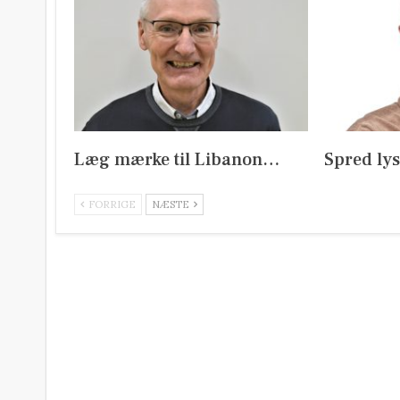
Læg mærke til Libanon…
Spred ly
FORRIGE
NÆSTE