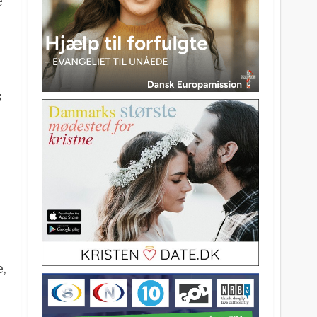
e
s
e,