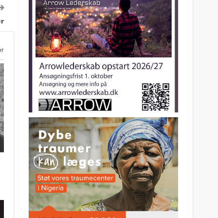
er
er