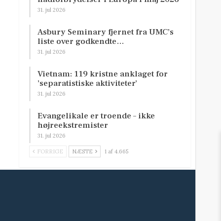
31. jul 2026
Asbury Seminary fjernet fra UMC’s
liste over godkendte…
31. jul 2026
Vietnam: 119 kristne anklaget for
’separatistiske aktiviteter’
31. jul 2026
Evangelikale er troende – ikke
højreekstremister
31. jul 2026
FORRIGE
NÆSTE
1 af 4.665