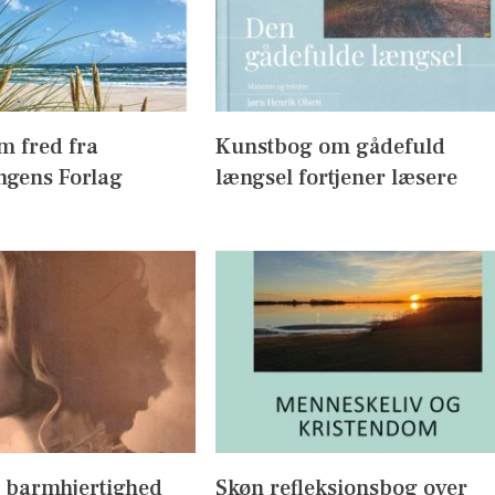
m fred fra
Kunstbog om gådefuld
ngens Forlag
længsel fortjener læsere
 barmhjertighed
Skøn refleksionsbog over