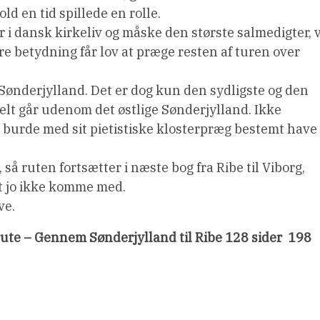
d en tid spillede en rolle.
r i dansk kirkeliv og måske den største salmedigter, v
tore betydning får lov at præge resten af turen over
 Sønderjylland. Det er dog kun den sydligste og den
helt går udenom det østlige Sønderjylland. Ikke
burde med sit pietistiske klosterpræg bestemt have
, så ruten fortsætter i næste bog fra Ribe til Viborg,
lt jo ikke komme med.
ve.
ute – Gennem Sønderjylland til Ribe 128 sider  198