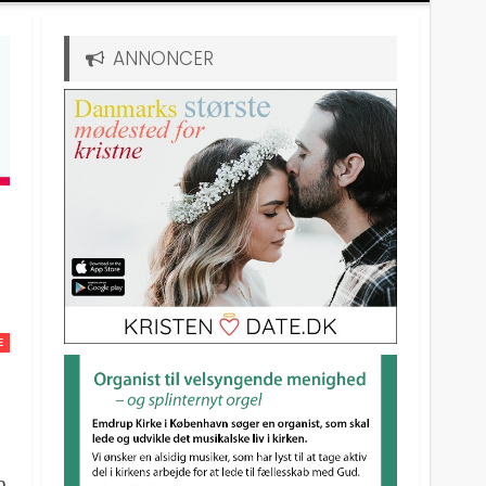
ANNONCER
E
n