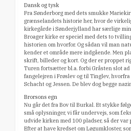
Dansk og tysk
Fra Sønderborg med dets smukke Mariekirk
grænselandets historie her, hvor de virkelig
kirkegårde i Sønderjylland har særlige mi
Broager kirke er speciel med dets to tvilli
historien om hvorfor. Og sådan vil man nat
kender et område mere indgående. Men plad
skrift, billeder og kort. Og der er proppet r
Turen fortsætter bl.a. forbi Gråsten slot ad
fangelejren i Frøslev og til Tinglev, hvo
Schacht og Jessen. De blev dog begge nazi
Brorsons egn
Nu går det fra Bov til Burkal. Et stykke fø
små oplysninger, vi får undervejs, som f.ek
udvide kirken med 100 pladser, så der var p
Efter at have kredset om Løgumkloster, som