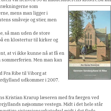
strækningerne som
kerne, mens man ligger i
utens småveje og stier, men
e, så man uden de store
å en klostertur til kirker og
, at vi ikke kunne nå at få en
n sommerferien. Men man kan
Fra Ribe til Viborg at
rdjylland udkommer i 2007.
ens Kristian Krarup læseren med fra færgen ved
erjyllands nøjsomme vestegn. Midt i det hele står
gtige cistercienserkatedral midt i det flade