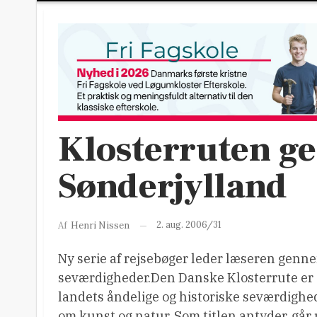
Klosterruten 
Sønderjylland
2. aug. 2006/31
Af
Henri Nissen
Ny serie af rejsebøger leder læseren genn
seværdigheder.Den Danske Klosterrute er
landets åndelige og historiske seværdighe
om kunst og natur. Som titlen antyder, går