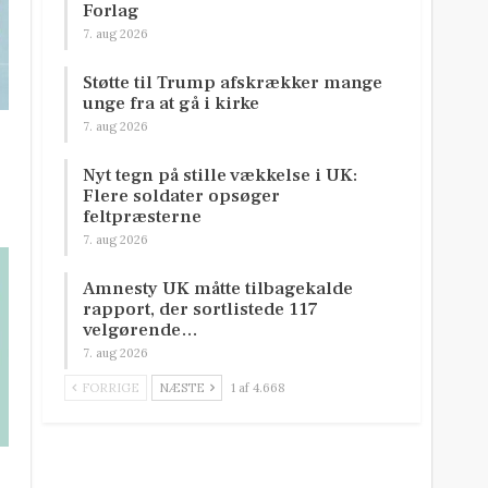
Forlag
7. aug 2026
Støtte til Trump afskrækker mange
unge fra at gå i kirke
7. aug 2026
Nyt tegn på stille vækkelse i UK:
Flere soldater opsøger
feltpræsterne
7. aug 2026
Amnesty UK måtte tilbagekalde
rapport, der sortlistede 117
velgørende…
7. aug 2026
FORRIGE
NÆSTE
1 af 4.668