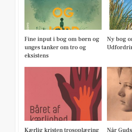
Fine input i bog om børn og
Ny bog o
unges tanker om tro og
Udfordri
eksistens
Kærlig kristen trosoplæring
Når Guds