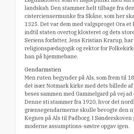
landskab. Den stammer helt tilbage fra den 
cisterciensermunke fra Skåne, som her sk
1325. Det var dem med valgsproget Ora et L
indtil staten overtog klosteret og dets sto
Seriens forfatter, Jens Kristian Krarup, ha
religionspædagogik og rektor for Folkekirk
han på hjemmebane.
Gendarmstien
Men ruten begynder på Als, som frem til 
det især Notmark kirke med dets billede a
beses sammen med Gammelgard på vej ad d
Denne sti stammer fra 1920, hvor det nordl
grænsegendarmerne skulle bevogte den nye 
Kegnes på Als til Padborg. I Sønderskoven
moderne assumptions-søstre opgav igen.