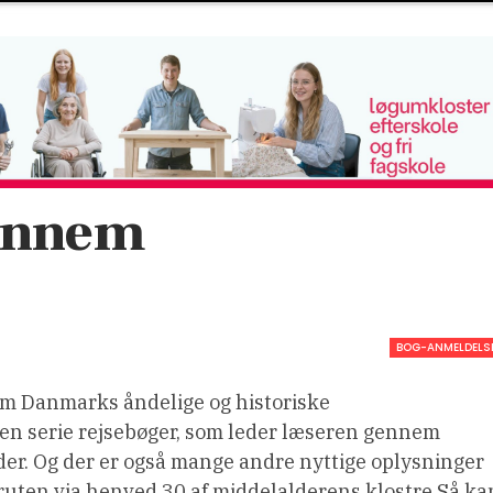
gennem
BOG-ANMELDELS
em Danmarks åndelige og historiske
 en serie rejsebøger, som leder læseren gennem
der. Og der er også mange andre nyttige oplysninger
 ruten via henved 30 af middelalderens klostre.
Så ka