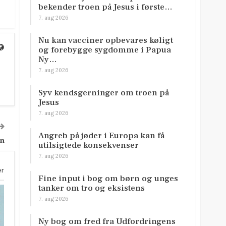
bekender troen på Jesus i første…
7. aug 2026
Nu kan vacciner opbevares køligt
og forebygge sygdomme i Papua
Ny…
7. aug 2026
Syv kendsgerninger om troen på
Jesus
7. aug 2026
Angreb på jøder i Europa kan få
on
utilsigtede konsekvenser
7. aug 2026
er
Fine input i bog om børn og unges
tanker om tro og eksistens
7. aug 2026
Ny bog om fred fra Udfordringens