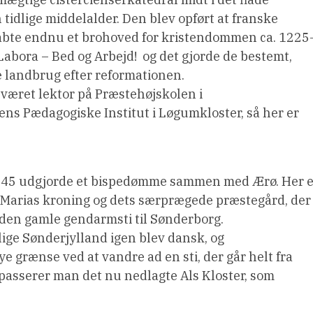
tidlige middelalder. Den blev opført at franske
abte endnu et brohoved for kristendommen ca. 1225
abora – Bed og Arbejd!  og det gjorde de bestemt,
re landbrug efter reformationen.
r været lektor på Præstehøjskolen i
ens Pædagogiske Institut i Løgumkloster, så her er
1845 udgjorde et bispedømme sammen med Ærø. Her e
f Marias kroning og dets særprægede præstegård, der
en gamle gendarmsti til Sønderborg.
ige Sønderjylland igen blev dansk, og
grænse ved at vandre ad en sti, der går helt fra
 passerer man det nu nedlagte Als Kloster, som