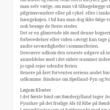
man selv vælge, om man vil tilbagelægge 
pilgrimsvandrer eller på cykel  eller i tan
hængekøjen. I bil kan man dog ikke følge r
nok besøge de fleste steder.
Det er en glimrende idé med denne bogseri
forberedelser eller viden i øvrigt kan tage p
andre seværdigheder i sommerferien.
Desværre udkom den seneste udgave så sent
anmeldelse med i det sidste nummer inde
jo også rejse udenfor ferien.
Senere på året forventes seriens andet bind 
udkomme. Bindene om Sjælland-Fyn og No
Løgum Kloster
I det første bind om Sønderjylland tager J
Fynshav på det frodige Als til Ribe på Sønd
Løgumkloster som et højdepunkt med sin mæ