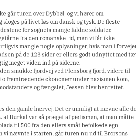
e går turen over Dybbøl, og vi hører om
 sloges på livet løs om dansk og tysk. De fleste
ndestene for sognets mange faldne soldater.
ngetårne fra den romanske tid, men vi får ikke
urligvis mangle nogle oplysninger, hvis man i forveje
sen på de 128 sider er ellers godt udnyttet med tæ
igtig meget viden ind på siderne.
 den smukke fjordvej ved Flensborg fjord, videre til
rfra to fremtrædende økonomer under nazismen kom,
modstandere og fængslet, Jessen blev henrettet.
lges den gamle hærvej. Det er umuligt at nævne alle d
s. at Burkal var så præget af pietismen, at man måtte
lads til 500 fra den ellers småt befolkede egn.
 vi nævnte i starten, går turen nu ud til Brorsons