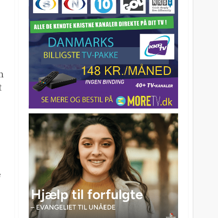
n
t
e