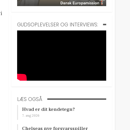
i
GUDSOPLEVELSER OG INTERVIEWS:
LÆS OGSÅ
Hvad er dit kendetegn?
7. aug 2026
Chelseas nye forsvarsspiller