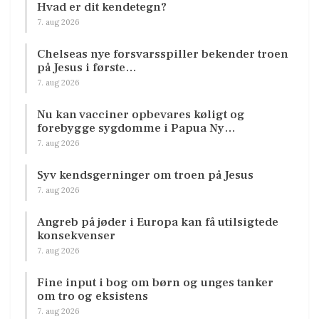
Hvad er dit kendetegn?
7. aug 2026
Chelseas nye forsvarsspiller bekender troen
på Jesus i første…
7. aug 2026
Nu kan vacciner opbevares køligt og
forebygge sygdomme i Papua Ny…
7. aug 2026
Syv kendsgerninger om troen på Jesus
7. aug 2026
Angreb på jøder i Europa kan få utilsigtede
konsekvenser
7. aug 2026
Fine input i bog om børn og unges tanker
om tro og eksistens
7. aug 2026