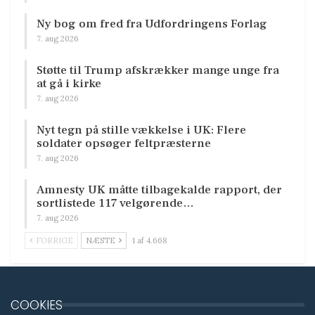
Ny bog om fred fra Udfordringens Forlag
7. aug 2026
Støtte til Trump afskrækker mange unge fra
at gå i kirke
7. aug 2026
Nyt tegn på stille vækkelse i UK: Flere
soldater opsøger feltpræsterne
7. aug 2026
Amnesty UK måtte tilbagekalde rapport, der
sortlistede 117 velgørende…
7. aug 2026
FORRIGE
NÆSTE
1 af 4.668
COOKIES