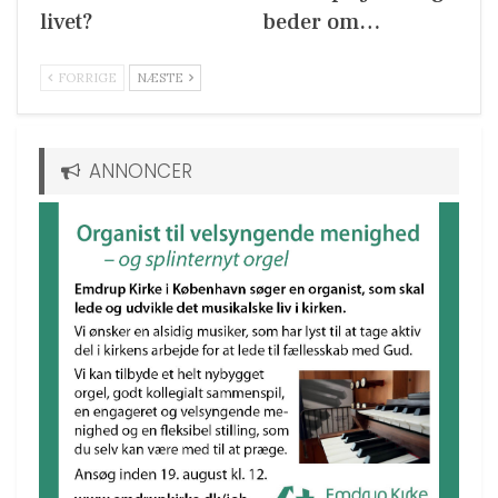
livet?
beder om…
FORRIGE
NÆSTE
ANNONCER