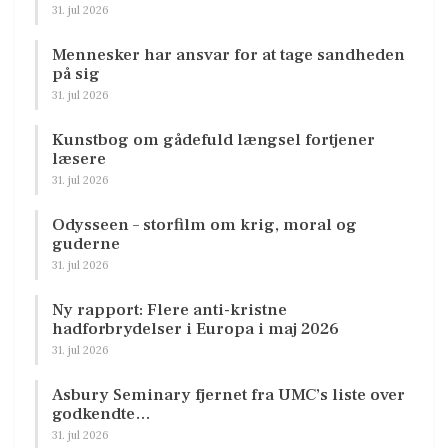
31. jul 2026
Mennesker har ansvar for at tage sandheden
på sig
31. jul 2026
Kunstbog om gådefuld længsel fortjener
læsere
31. jul 2026
Odysseen – storfilm om krig, moral og
guderne
31. jul 2026
Ny rapport: Flere anti-kristne
hadforbrydelser i Europa i maj 2026
31. jul 2026
Asbury Seminary fjernet fra UMC’s liste over
godkendte…
31. jul 2026