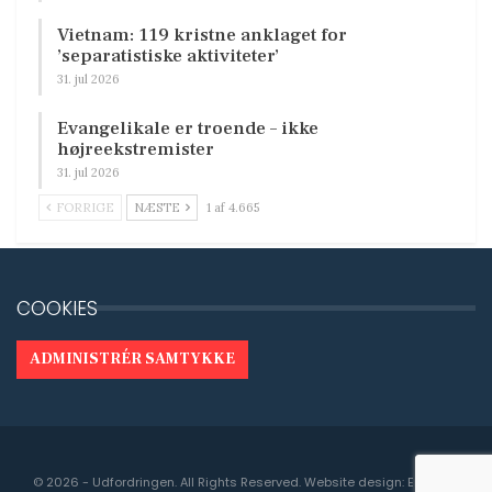
Vietnam: 119 kristne anklaget for
’separatistiske aktiviteter’
31. jul 2026
Evangelikale er troende – ikke
højreekstremister
31. jul 2026
FORRIGE
NÆSTE
1 af 4.665
COOKIES
ADMINISTRÉR SAMTYKKE
© 2026 - Udfordringen. All Rights Reserved.
Website design:
Engedal