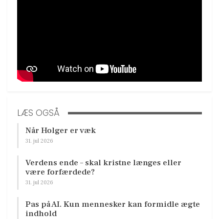
LÆS OGSÅ
Når Holger er væk
31. jul 2026
Verdens ende – skal kristne længes eller
være forfærdede?
31. jul 2026
Pas på AI. Kun mennesker kan formidle ægte
indhold