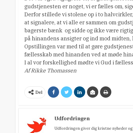
gudstjenesten er noget, vi er fælles om, s
Derfor stillede vi stolene op i to halvcir
at signalere, at vi alle er sammen om gudst
bagerste bænk  og sidde og ikke være rigti
på hinandens ansigter og ind mod midten, h
Opstillingen var med til at gøre gudstjenes
fællesskab med hinanden ved at møde hina
I al vor forskellighed mødte vi Gud i fælle
Af Rikke Thomassen
Del
Udfordringen
Udfordringen giver dig kristne nyheder og 