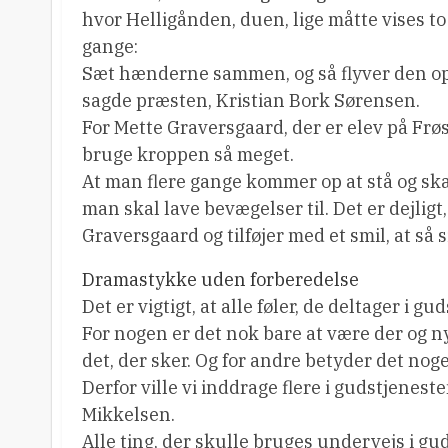
hvor Helligånden, duen, lige måtte vises to
gange:
Sæt hænderne sammen, og så flyver den o
sagde præsten, Kristian Bork Sørensen.
For Mette Graversgaard, der er elev på Frø
bruge kroppen så meget.
At man flere gange kommer op at stå og sk
man skal lave bevægelser til. Det er dejligt, 
Graversgaard og tilføjer med et smil, at så s
Dramastykke uden forberedelse
Det er vigtigt, at alle føler, de deltager i 
For nogen er det nok bare at være der og
det, der sker. Og for andre betyder det noge
Derfor ville vi inddrage flere i gudstjenes
Mikkelsen.
Alle ting, der skulle bruges undervejs i gud