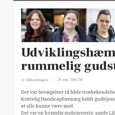
Udviklingshæmme
rummelig gudst
29. sep. 2011/39
Af
Udfordringen
Der var bevægelser til både trosbekendelse
Kristelig Handicapforening holdt gudstjene
at alle kunne være med.
Det var en hyggelig gudstjeneste, sagde Lil