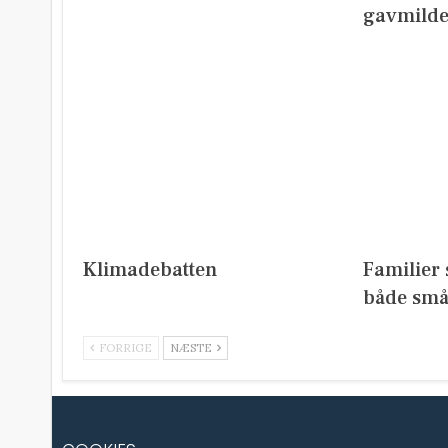
gavmild
Klimadebatten
Familier 
både små
FORRIGE
NÆSTE