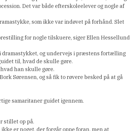
procession. Det var både efterskoleelever og nogle af
ramastykke, som ikke var indøvet på forhånd. Slet
orestilling for nogle tilskuere, siger Ellen Hessellund
 i dramastykket, og undervejs i præstens fortælling
idet til, hvad de skulle gøre.
, hvad han skulle gøre.
n Bork Sørensen, og så fik to røvere besked på at gå
rtige samaritaner guidet igennem.
stillet op på.
n ikke er noget, der forgår oppe foran, men at