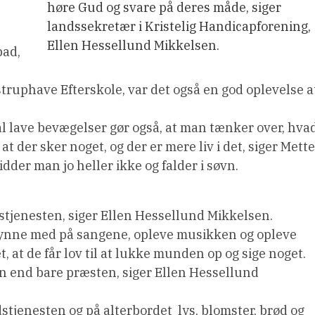
høre Gud og svare på deres måde, siger
landssekretær i Kristelig Handicapforening,
Ellen Hessellund Mikkelsen.
pad,
struphave Efterskole, var det også en god oplevelse a
al lave bevægelser gør også, at man tænker over, hva
at der sker noget, og der er mere liv i det, siger Mette
idder man jo heller ikke og falder i søvn.
gudstjenesten, siger Ellen Hessellund Mikkelsen.
 nynne med på sangene, opleve musikken og opleve
t, at de får lov til at lukke munden op og sige noget.
ten end bare præsten, siger Ellen Hessellund
stjenesten og på alterbordet  lys, blomster, brød og