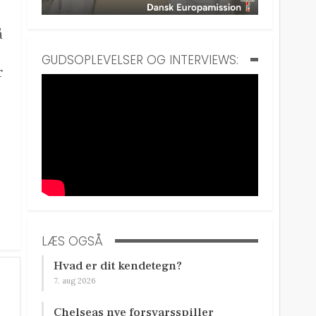
å
GUDSOPLEVELSER OG INTERVIEWS:
r
LÆS OGSÅ
Hvad er dit kendetegn?
7. aug 2026
Chelseas nye forsvarsspiller