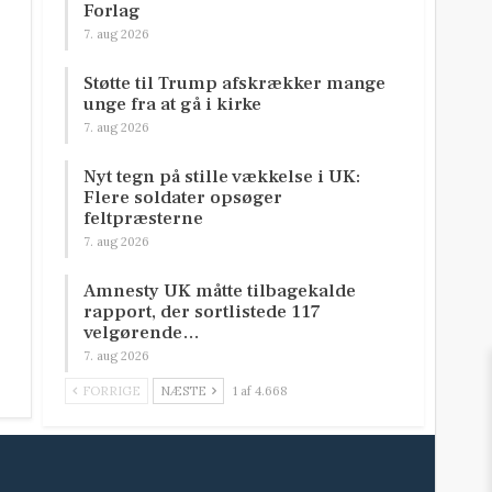
Forlag
7. aug 2026
Støtte til Trump afskrækker mange
unge fra at gå i kirke
7. aug 2026
Nyt tegn på stille vækkelse i UK:
Flere soldater opsøger
feltpræsterne
7. aug 2026
Amnesty UK måtte tilbagekalde
rapport, der sortlistede 117
velgørende…
7. aug 2026
FORRIGE
NÆSTE
1 af 4.668