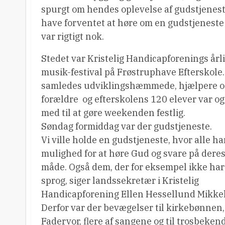
spurgt om hendes oplevelse af gudstjeneste
have forventet at høre om en gudstjeneste
var rigtigt nok.
Stedet var Kristelig Handicapforenings årl
musik-festival på Frøstruphave Efterskole
samledes udviklingshæmmede, hjælpere o
forældre  og efterskolens 120 elever var o
med til at gøre weekenden festlig.
Søndag formiddag var der gudstjeneste.
Vi ville holde en gudstjeneste, hvor alle ha
mulighed for at høre Gud og svare på dere
måde. Også dem, der for eksempel ikke har
sprog, siger landssekretær i Kristelig
Handicapforening Ellen Hessellund Mikke
Derfor var der bevægelser til kirkebønnen,
Fadervor, flere af sangene og til trosbekend