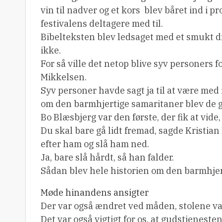
vin til nadver og et kors  blev båret ind i 
festivalens deltagere med til.
Bibelteksten blev ledsaget med et smukt d
ikke.
For så ville det netop blive syv personers f
Mikkelsen.
Syv personer havde sagt ja til at være med
om den barmhjertige samaritaner blev de gu
Bo Blæsbjerg var den første, der fik at vide
Du skal bare gå lidt fremad, sagde Kristia
efter ham og slå ham ned.
Ja, bare slå hårdt, så han falder.
Sådan blev hele historien om den barmhje
Møde hinandens ansigter
Der var også ændret ved måden, stolene var 
Det var også vigtigt for os, at gudstjeneste