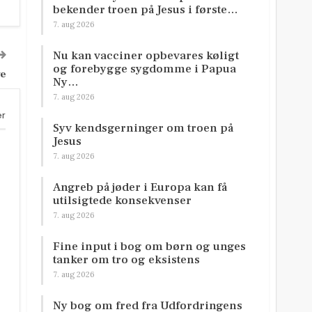
bekender troen på Jesus i første…
7. aug 2026
Nu kan vacciner opbevares køligt
og forebygge sygdomme i Papua
ve
Ny…
7. aug 2026
er
Syv kendsgerninger om troen på
Jesus
7. aug 2026
Angreb på jøder i Europa kan få
utilsigtede konsekvenser
7. aug 2026
Fine input i bog om børn og unges
tanker om tro og eksistens
7. aug 2026
Ny bog om fred fra Udfordringens