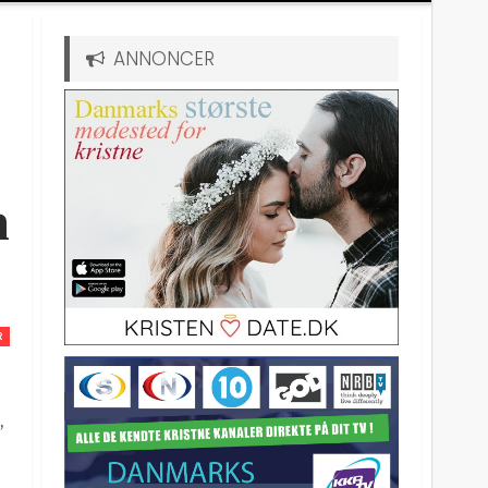
ANNONCER
n
R
,