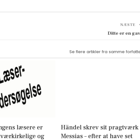
NÆSTE
Ditte er en ga
Se flere artikler fra samme forfatt
ngens læsere er
Händel skrev sit pragtværk
 tværkirkelige og
Messias – efter at have set