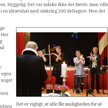
n. Hyggelig. Det var måske ikke det første, man vill
 i en idrætshal med omkring 200 deltagere. Men det
ige
. Her
g
gså
r
s egen
 noget
lsen.
Det er vigtigt, at alle får muligheden for at
elsen 