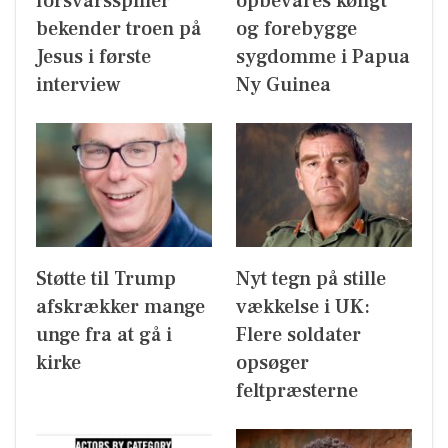
forsvarsspiller
opbevares køligt
bekender troen på
og forebygge
Jesus i første
sygdomme i Papua
interview
Ny Guinea
Støtte til Trump
Nyt tegn på stille
afskrækker mange
vækkelse i UK:
unge fra at gå i
Flere soldater
kirke
opsøger
feltpræsterne