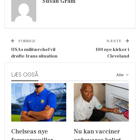
Susan Gram
FORRIGE
NÆSTE
USAs militærchef vil
100 nye kirker i
drøfte Irans situation
Cleveland
LÆS OGSÅ
Alle
Chelseas nye
Nu kan vacciner