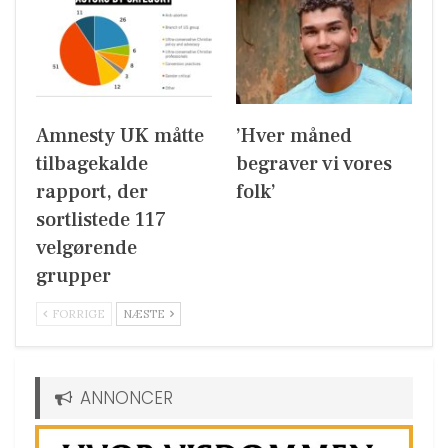
Amnesty UK måtte
’Hver måned
tilbagekalde
begraver vi vores
rapport, der
folk’
sortlistede 117
velgørende
grupper
FORRIGE
NÆSTE
ANNONCER