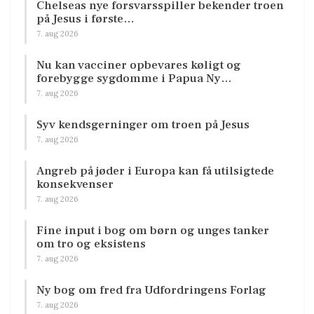
Chelseas nye forsvarsspiller bekender troen
på Jesus i første…
7. aug 2026
Nu kan vacciner opbevares køligt og
forebygge sygdomme i Papua Ny…
7. aug 2026
Syv kendsgerninger om troen på Jesus
7. aug 2026
Angreb på jøder i Europa kan få utilsigtede
konsekvenser
7. aug 2026
Fine input i bog om børn og unges tanker
om tro og eksistens
7. aug 2026
Ny bog om fred fra Udfordringens Forlag
7. aug 2026