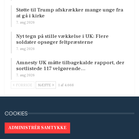
Støtte til Trump afskrækker mange unge fra
at gå i kirke
7. aug 2026
Nyt tegn på stille vækkelse i UK: Flere
soldater opsøger feltpræsterne
7. aug 2026
Amnesty UK måtte tilbagekalde rapport, der
sortlistede 117 velgørende…
7. aug 2026
FORRIGE
NÆSTE
1 af 4.668
COOKIES
ADMINISTRÉR SAMTYKKE