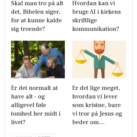
Skal man tro på alt
Hvordan kan vi
det, Bibelen siger,
bruge AI i kirkens
for at kunne kalde
skriftlige
sig troende?
kommunikation?
Er det normalt at
Er det lige meget,
have alt – og
hvordan vi lever
alligevel føle
som kristne, bare
tomhed her midt i
vi tror på Jesus og
livet?
beder om…