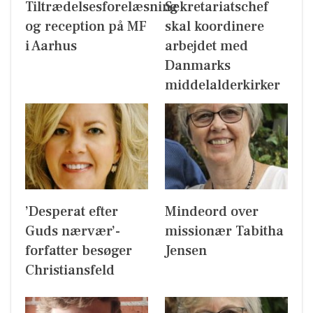
Tiltrædelsesforelæsning
Sekretariatschef
og reception på MF
skal koordinere
i Aarhus
arbejdet med
Danmarks
middelalderkirker
’Desperat efter
Mindeord over
Guds nærvær’-
missionær Tabitha
forfatter besøger
Jensen
Christiansfeld