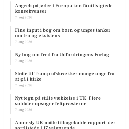
Angreb på jøder i Europa kan få utilsigtede
konsekvenser
7. aug 2026
Fine input i bog om børn og unges tanker
om tro og eksistens
7. aug 2026
Ny bog om fred fra Udfordringens Forlag
7. aug 2026
Støtte til Trump afskrækker mange unge fra
at gå i kirke
7. aug 2026
Nyt tegn på stille vækkelse i UK: Flere
soldater opsøger feltpræsterne
7. aug 2026
Amnesty UK måtte tilbagekalde rapport, der
sortlistede 117 velgørende…