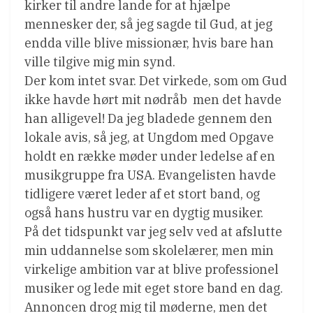
kirker til andre lande for at hjælpe
mennesker der, så jeg sagde til Gud, at jeg
endda ville blive missionær, hvis bare han
ville tilgive mig min synd.
Der kom intet svar. Det virkede, som om Gud
ikke havde hørt mit nødråb  men det havde
han alligevel! Da jeg bladede gennem den
lokale avis, så jeg, at Ungdom med Opgave
holdt en række møder under ledelse af en
musikgruppe fra USA. Evangelisten havde
tidligere været leder af et stort band, og
også hans hustru var en dygtig musiker.
På det tidspunkt var jeg selv ved at afslutte
min uddannelse som skolelærer, men min
virkelige ambition var at blive professionel
musiker og lede mit eget store band en dag.
Annoncen drog mig til møderne, men det