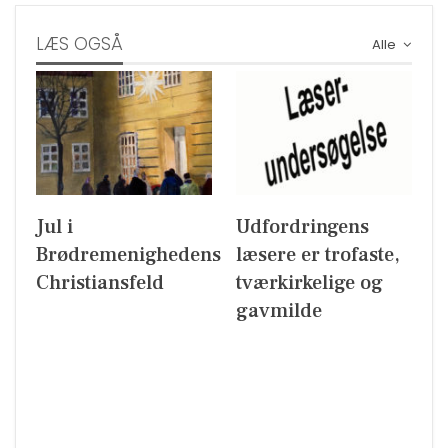
LÆS OGSÅ
Alle
Jul i
Udfordringens
Brødremenighedens
læsere er trofaste,
Christiansfeld
tværkirkelige og
gavmilde