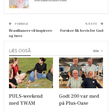
Journaliststuderende
FORRIGE
NÆSTE
Brasilianere vil inspirere
Forsker fik bevis for Gud
og lære
LÆS OGSÅ
Alle
PULS-weekend
Godt 200 var med
med YWAM
på Plus-Oase