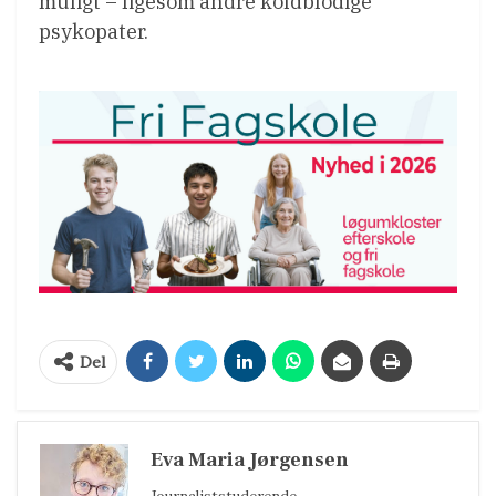
muligt – ligesom andre koldblodige
psykopater.
Del
Eva Maria Jørgensen