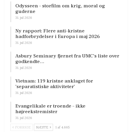
Odysseen – storfilm om krig, moral og
guderne
31. jul 2026
Ny rapport: Flere anti-kristne
hadforbrydelser i Europa i maj 2026
31. jul 2026
Asbury Seminary fjernet fra UMC’s liste over
godkendte…
31. jul 2026
Vietnam: 119 kristne anklaget for
’separatistiske aktiviteter’
31. jul 2026
Evangelikale er troende – ikke
højreekstremister
31. jul 2026
FORRIGE
NÆSTE
1 af 4.665