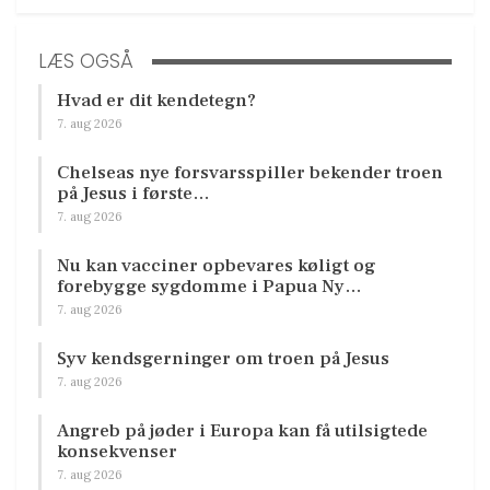
LÆS OGSÅ
Hvad er dit kendetegn?
7. aug 2026
Chelseas nye forsvarsspiller bekender troen
på Jesus i første…
7. aug 2026
Nu kan vacciner opbevares køligt og
forebygge sygdomme i Papua Ny…
7. aug 2026
Syv kendsgerninger om troen på Jesus
7. aug 2026
Angreb på jøder i Europa kan få utilsigtede
konsekvenser
7. aug 2026