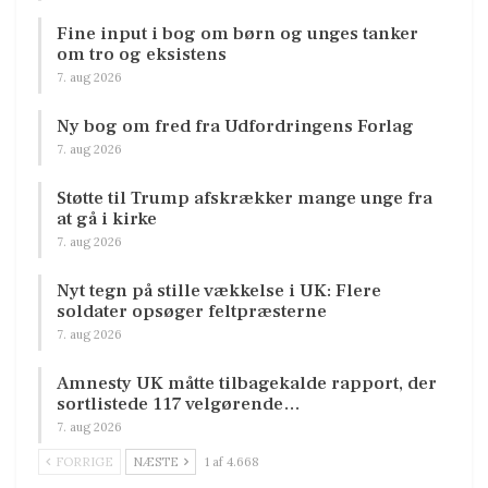
Fine input i bog om børn og unges tanker
om tro og eksistens
7. aug 2026
Ny bog om fred fra Udfordringens Forlag
7. aug 2026
Støtte til Trump afskrækker mange unge fra
at gå i kirke
7. aug 2026
Nyt tegn på stille vækkelse i UK: Flere
soldater opsøger feltpræsterne
7. aug 2026
Amnesty UK måtte tilbagekalde rapport, der
sortlistede 117 velgørende…
7. aug 2026
FORRIGE
NÆSTE
1 af 4.668