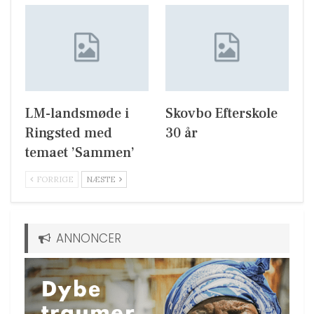
LM-landsmøde i
Skovbo Efterskole
Ringsted med
30 år
temaet ’Sammen’
FORRIGE
NÆSTE
ANNONCER