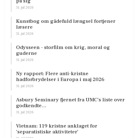
på sig
31. jul 2026
Kunstbog om gådefuld længsel fortjener
læsere
31. jul 2026
Odysseen – storfilm om krig, moral og
guderne
31. jul 2026
Ny rapport: Flere anti-kristne
hadforbrydelser i Europa i maj 2026
31. jul 2026
Asbury Seminary fjernet fra UMC’s liste over
godkendte…
31. jul 2026
Vietnam: 119 kristne anklaget for
’separatistiske aktiviteter’