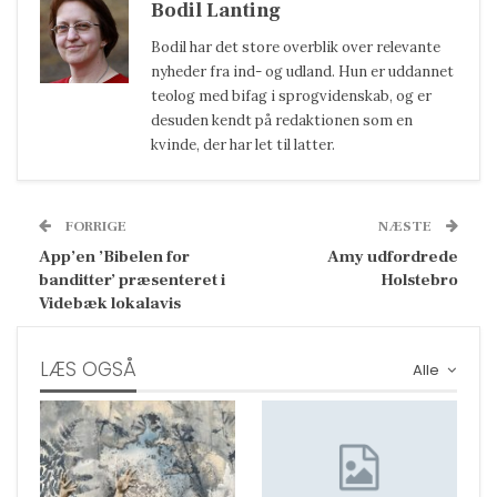
Bodil Lanting
Bodil har det store overblik over relevante
nyheder fra ind- og udland. Hun er uddannet
teolog med bifag i sprogvidenskab, og er
desuden kendt på redaktionen som en
kvinde, der har let til latter.
FORRIGE
NÆSTE
App’en ’Bibelen for
Amy udfordrede
banditter’ præsenteret i
Holstebro
Videbæk lokalavis
LÆS OGSÅ
Alle