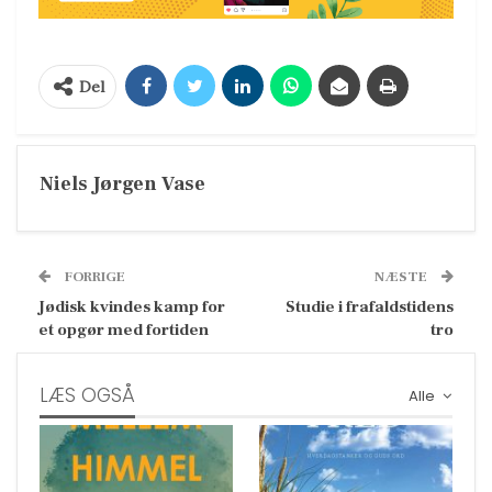
Del
Niels Jørgen Vase
FORRIGE
NÆSTE
Jødisk kvindes kamp for
Studie i frafaldstidens
et opgør med fortiden
tro
LÆS OGSÅ
Alle