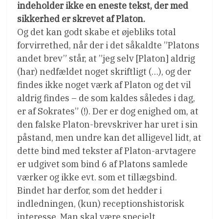
indeholder ikke en eneste tekst, der med
sikkerhed er skrevet af Platon.
Og det kan godt skabe et øjebliks total
forvirrethed, når der i det såkaldte ”Platons
andet brev” står, at ”jeg selv [Platon] aldrig
(har) nedfældet noget skriftligt (…), og der
findes ikke noget værk af Platon og det vil
aldrig findes – de som kaldes således i dag,
er af Sokrates” (!). Der er dog enighed om, at
den falske Platon-brevskriver har uret i sin
påstand, men undre kan det alligevel lidt, at
dette bind med tekster af Platon-arvtagere
er udgivet som bind 6 af Platons samlede
værker og ikke evt. som et tillægsbind.
Bindet har derfor, som det hedder i
indledningen, (kun) receptionshistorisk
interesse. Man skal være specielt