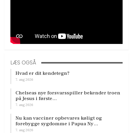
LÆS OGSÅ
Hvad er dit kendetegn?
7. aug 2026
Chelseas nye forsvarsspiller bekender troen
på Jesus i første…
7. aug 2026
Nu kan vacciner opbevares køligt og
forebygge sygdomme i Papua Ny…
7. aug 2026