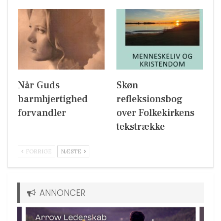
Når Guds
Skøn
barmhjertighed
refleksionsbog
forvandler
over Folkekirkens
tekstrække
FORRIGE
NÆSTE
ANNONCER