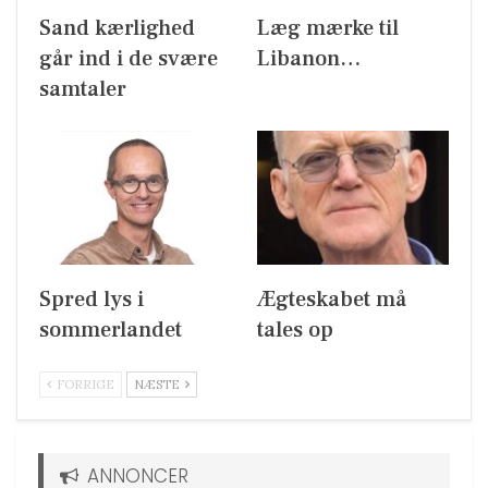
Sand kærlighed
Læg mærke til
går ind i de svære
Libanon…
samtaler
Spred lys i
Ægteskabet må
sommerlandet
tales op
FORRIGE
NÆSTE
ANNONCER