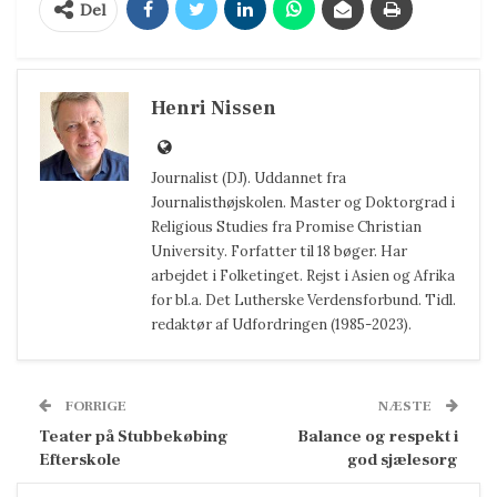
Del
Henri Nissen
Journalist (DJ). Uddannet fra
Journalisthøjskolen. Master og Doktorgrad i
Religious Studies fra Promise Christian
University. Forfatter til 18 bøger. Har
arbejdet i Folketinget. Rejst i Asien og Afrika
for bl.a. Det Lutherske Verdensforbund. Tidl.
redaktør af Udfordringen (1985-2023).
FORRIGE
NÆSTE
Teater på Stubbekøbing
Balance og respekt i
Efterskole
god sjælesorg