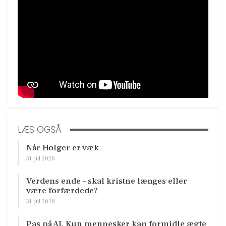
LÆS OGSÅ
Når Holger er væk
31. jul 2026
Verdens ende – skal kristne længes eller
være forfærdede?
31. jul 2026
Pas på AI. Kun mennesker kan formidle ægte