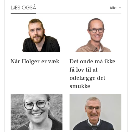
LÆS OGSÅ
Alle
Når Holger er væk
Det onde må ikke
få lov til at
ødelægge det
smukke