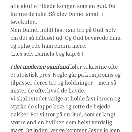
alle skulle tilbede kongen som en gud. Det
kunne de ikke. Så blev Daniel smidt i
løvekulen.
Men Daniel holdt fast i sin tro på Gud, selv
om det så håbløst ud. Og Gud bevarede ham,
og ophøjede ham endnu mere.
(Læs selv Daniels bog kap. 6.)
I det moderne samfund
føler vi kristne ofte
et ateistisk pres. Nogle går på kompromis og
tilpasser deres tro og holdninger – men så
mister de ofte, hvad de havde.
Vi skal i stedet vælge at holde fast i troen og
styrke de slappe knæ og rette de bøjede
nakker. For vi tror på en Gud, som er langt
større end en hvilken som helst verdslig
magt. Og inden længe kommer Jesus jo igen