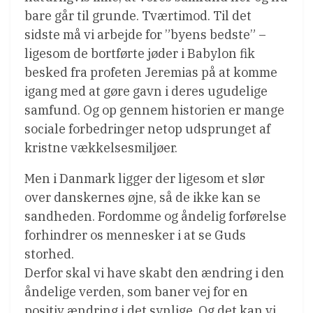
bare går til grunde. Tværtimod. Til det
sidste må vi arbejde for ”byens bedste” –
ligesom de bortførte jøder i Babylon fik
besked fra profeten Jeremias på at komme
igang med at gøre gavn i deres ugudelige
samfund. Og op gennem historien er mange
sociale forbedringer netop udsprunget af
kristne vækkelsesmiljøer.
Men i Danmark ligger der ligesom et slør
over danskernes øjne, så de ikke kan se
sandheden. Fordomme og åndelig forførelse
forhindrer os mennesker i at se Guds
storhed.
Derfor skal vi have skabt den ændring i den
åndelige verden, som baner vej for en
positiv ændring i det synlige. Og det kan vi