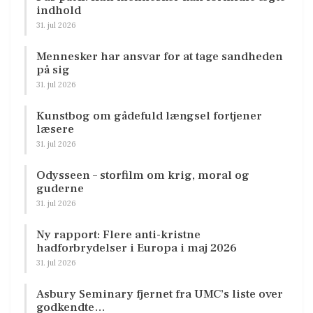
indhold
31. jul 2026
Mennesker har ansvar for at tage sandheden
på sig
31. jul 2026
Kunstbog om gådefuld længsel fortjener
læsere
31. jul 2026
Odysseen – storfilm om krig, moral og
guderne
31. jul 2026
Ny rapport: Flere anti-kristne
hadforbrydelser i Europa i maj 2026
31. jul 2026
Asbury Seminary fjernet fra UMC’s liste over
godkendte…