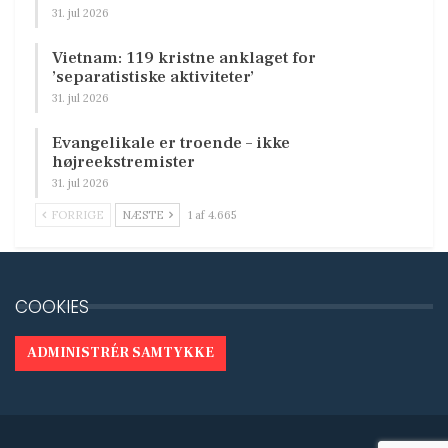
31. jul 2026
Vietnam: 119 kristne anklaget for
’separatistiske aktiviteter’
31. jul 2026
Evangelikale er troende – ikke
højreekstremister
31. jul 2026
FORRIGE
NÆSTE
1 af 4.665
COOKIES
ADMINISTRÉR SAMTYKKE