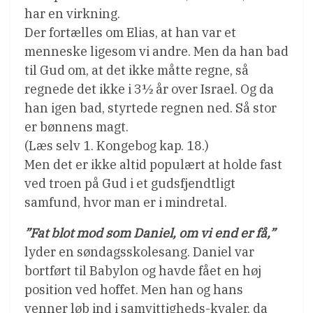
har en virkning.
Der fortælles om Elias, at han var et
menneske ligesom vi andre. Men da han bad
til Gud om, at det ikke måtte regne, så
regnede det ikke i 3½ år over Israel. Og da
han igen bad, styrtede regnen ned. Så stor
er bønnens magt.
(Læs selv 1. Kongebog kap. 18.)
Men det er ikke altid populært at holde fast
ved troen på Gud i et gudsfjendtligt
samfund, hvor man er i mindretal.
”Fat blot mod som Daniel, om vi end er få,”
lyder en søndagsskolesang. Daniel var
bortført til Babylon og havde fået en høj
position ved hoffet. Men han og hans
venner løb ind i samvittigheds-kvaler, da