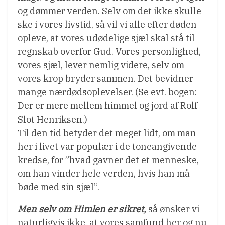
og dømmer verden. Selv om det ikke skulle
ske i vores livstid, så vil vi alle efter døden
opleve, at vores udødelige sjæl skal stå til
regnskab overfor Gud. Vores personlighed,
vores sjæl, lever nemlig videre, selv om
vores krop bryder sammen. Det bevidner
mange nærdødsoplevelser. (Se evt. bogen:
Der er mere mellem himmel og jord af Rolf
Slot Henriksen.)
Til den tid betyder det meget lidt, om man
her i livet var populær i de toneangivende
kredse, for ”hvad gavner det et menneske,
om han vinder hele verden, hvis han må
bøde med sin sjæl”.
Men selv om Himlen er sikret,
så ønsker vi
naturligvis ikke, at vores samfund her og nu