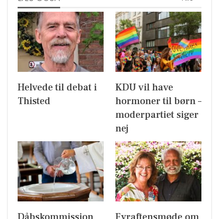
Helvede til debat i
KDU vil have
Thisted
hormoner til børn –
moderpartiet siger
nej
Dåbskommission
Fyraftensmøde om