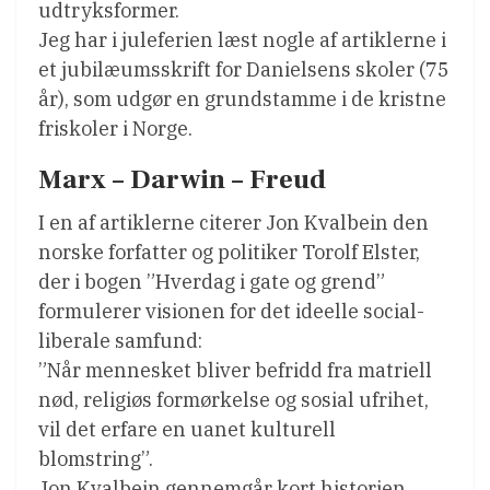
udtryksformer.
Jeg har i juleferien læst nogle af artiklerne i
et jubilæumsskrift for Danielsens skoler (75
år), som udgør en grundstamme i de kristne
friskoler i Norge.
Marx – Darwin – Freud
I en af artiklerne citerer Jon Kvalbein den
norske forfatter og politiker Torolf Elster,
der i bogen ”Hverdag i gate og grend”
formulerer visionen for det ideelle social-
liberale samfund:
”Når mennesket bliver befridd fra matriell
nød, religiøs formørkelse og sosial ufrihet,
vil det erfare en uanet kulturell
blomstring”.
Jon Kvalbein gennemgår kort historien