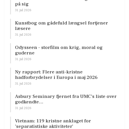
på sig
31. jul 2026
Kunstbog om gådefuld længsel fortjener
læsere
31. jul 2026
Odysseen – storfilm om krig, moral og
guderne
31. jul 2026
Ny rapport: Flere anti-kristne
hadforbrydelser i Europa i maj 2026
31. jul 2026
Asbury Seminary fjernet fra UMC’s liste over
godkendte…
31. jul 2026
Vietnam: 119 kristne anklaget for
’separatistiske aktiviteter’