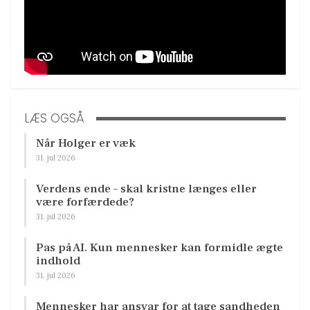
LÆS OGSÅ
Når Holger er væk
31. jul 2026
Verdens ende – skal kristne længes eller
være forfærdede?
31. jul 2026
Pas på AI. Kun mennesker kan formidle ægte
indhold
31. jul 2026
Mennesker har ansvar for at tage sandheden