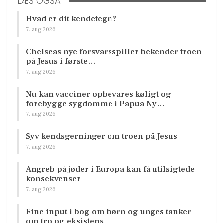
LÆS OGSÅ
Hvad er dit kendetegn?
7. aug 2026
Chelseas nye forsvarsspiller bekender troen
på Jesus i første…
7. aug 2026
Nu kan vacciner opbevares køligt og
forebygge sygdomme i Papua Ny…
7. aug 2026
Syv kendsgerninger om troen på Jesus
7. aug 2026
Angreb på jøder i Europa kan få utilsigtede
konsekvenser
7. aug 2026
Fine input i bog om børn og unges tanker
om tro og eksistens