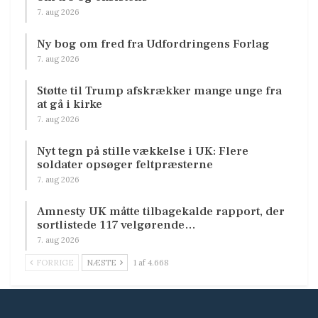
7. aug 2026
Ny bog om fred fra Udfordringens Forlag
7. aug 2026
Støtte til Trump afskrækker mange unge fra
at gå i kirke
7. aug 2026
Nyt tegn på stille vækkelse i UK: Flere
soldater opsøger feltpræsterne
7. aug 2026
Amnesty UK måtte tilbagekalde rapport, der
sortlistede 117 velgørende…
7. aug 2026
FORRIGE
NÆSTE
1 af 4.668