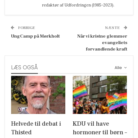
redaktør af Udfordringen (1985-2023).
FORRIGE
NÆSTE
UngCamp på Mørkholt
Når vi kristne glemmer
evangeliets
forvandlende kraft
LÆS OGSÅ
Alle
Helvede til debat i
KDU vil have
Thisted
hormoner til børn –