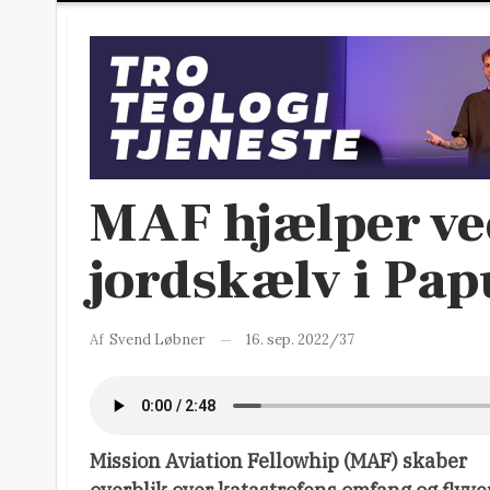
MAF hjælper ve
jordskælv i Pa
16. sep. 2022/37
Af
Svend Løbner
Mission Aviation Fellowhip (MAF) skaber