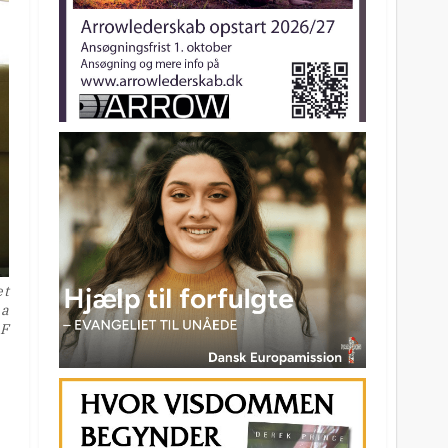
et
ua
AF