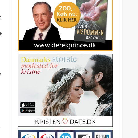
e
ge
,
1