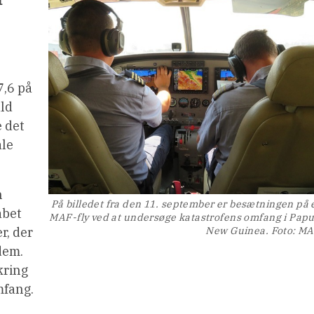
r
7,6 på
ald
 det
ale
n
På billedet fra den 11. september er besætningen på 
abet
MAF-fly ved at undersøge katastrofens omfang i Pap
New Guinea. Foto: M
r, der
dem.
kring
mfang.