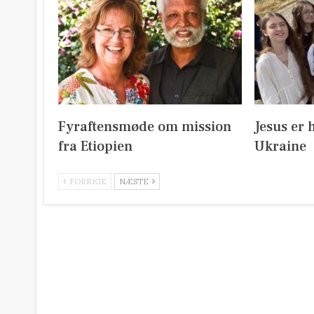
Fyraftensmøde om mission
Jesus er 
fra Etiopien
Ukraine
FORRIGE
NÆSTE