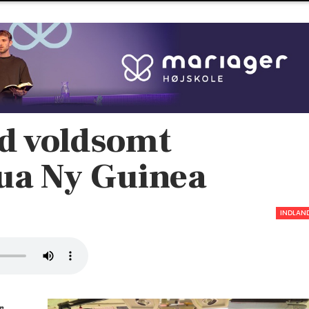
d voldsomt
pua Ny Guinea
INDLAN