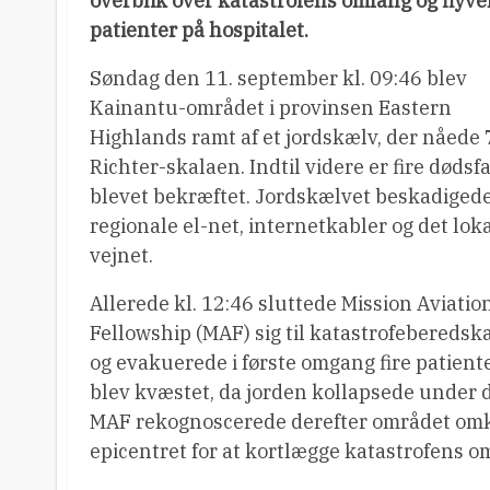
overblik over katastrofens omfang og flyve
patienter på hospitalet.
Søndag den 11. september kl. 09:46 blev
Kainantu-området i provinsen Eastern
Highlands ramt af et jordskælv, der nåede 
Richter-skalaen. Indtil videre er fire dødsf
blevet bekræftet. Jordskælvet beskadigede
regionale el-net, internetkabler og det lok
vejnet.
Allerede kl. 12:46 sluttede Mission Aviatio
Fellowship (MAF) sig til katastrofeberedsk
og evakuerede i første omgang fire patiente
blev kvæstet, da jorden kollapsede under 
MAF rekognoscerede derefter området om
epicentret for at kortlægge katastrofens o