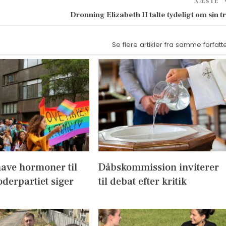
NÆSTE
Dronning Elizabeth II talte tydeligt om sin t
Se flere artikler fra samme forfatt
have hormoner til
Dåbskommission inviterer
derpartiet siger
til debat efter kritik