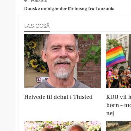
FORRIGE
Danske menigheder får besøg fra Tanzania
LÆS OGSÅ
Helvede til debat i Thisted
KDU vil 
børn – mo
nej