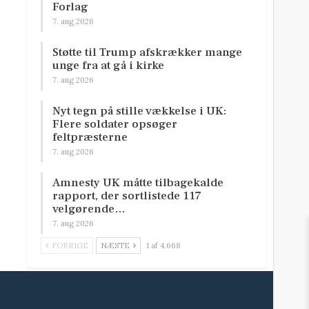
Forlag
7. aug 2026
Støtte til Trump afskrækker mange
unge fra at gå i kirke
7. aug 2026
Nyt tegn på stille vækkelse i UK:
Flere soldater opsøger
feltpræsterne
7. aug 2026
Amnesty UK måtte tilbagekalde
rapport, der sortlistede 117
velgørende…
7. aug 2026
FORRIGE
NÆSTE
1 af 4.668