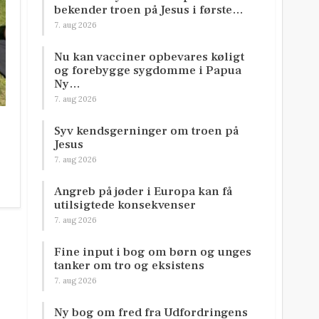
bekender troen på Jesus i første…
7. aug 2026
Nu kan vacciner opbevares køligt
og forebygge sygdomme i Papua
Ny…
7. aug 2026
Syv kendsgerninger om troen på
Jesus
7. aug 2026
Angreb på jøder i Europa kan få
utilsigtede konsekvenser
7. aug 2026
Fine input i bog om børn og unges
tanker om tro og eksistens
7. aug 2026
Ny bog om fred fra Udfordringens