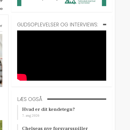
ro
GUDSOPLEVELSER OG INTERVIEWS:
er
LÆS OGSÅ
Hvad er dit kendetegn?
7. aug 2026
Chelseas nye forsvarsspiller