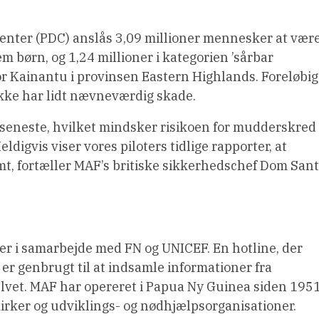
Center (PDC) anslås 3,09 millioner mennesker at vær
m børn, og 1,24 millioner i kategorien ’sårbar
or Kainantu i provinsen Eastern Highlands. Foreløbi
ikke har lidt nævneværdig skade.
 seneste, hvilket mindsker risikoen for mudderskred
eldigvis viser vores piloters tidlige rapporter, at
amt, fortæller MAF’s britiske sikkerhedschef Dom Sant
er i samarbejde med FN og UNICEF. En hotline, der
 er genbrugt til at indsamle informationer fra
lvet. MAF har opereret i Papua Ny Guinea siden 195
kirker og udviklings- og nødhjælpsorganisationer.