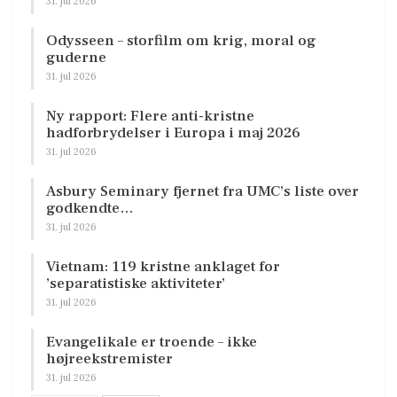
31. jul 2026
Odysseen – storfilm om krig, moral og
guderne
31. jul 2026
Ny rapport: Flere anti-kristne
hadforbrydelser i Europa i maj 2026
31. jul 2026
Asbury Seminary fjernet fra UMC’s liste over
godkendte…
31. jul 2026
Vietnam: 119 kristne anklaget for
’separatistiske aktiviteter’
31. jul 2026
Evangelikale er troende – ikke
højreekstremister
31. jul 2026