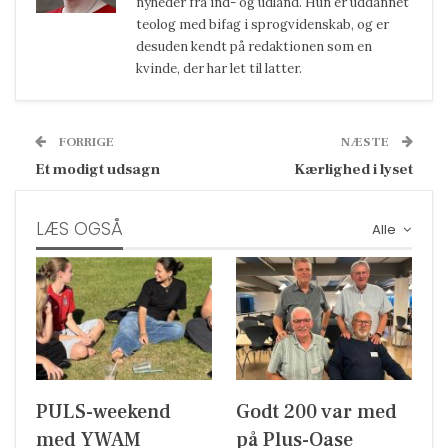
nyheder fra ind- og udland. Hun er uddannet
teolog med bifag i sprogvidenskab, og er
desuden kendt på redaktionen som en
kvinde, der har let til latter.
FORRIGE
NÆSTE
Et modigt udsagn
Kærlighed i lyset
LÆS OGSÅ
Alle
PULS-weekend
Godt 200 var med
med YWAM
på Plus-Oase