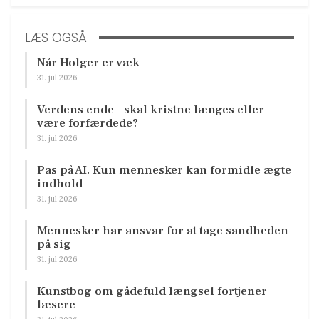
LÆS OGSÅ
Når Holger er væk
31. jul 2026
Verdens ende – skal kristne længes eller
være forfærdede?
31. jul 2026
Pas på AI. Kun mennesker kan formidle ægte
indhold
31. jul 2026
Mennesker har ansvar for at tage sandheden
på sig
31. jul 2026
Kunstbog om gådefuld længsel fortjener
læsere