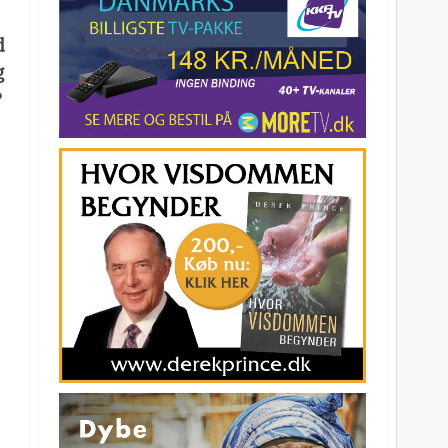
d
g
?