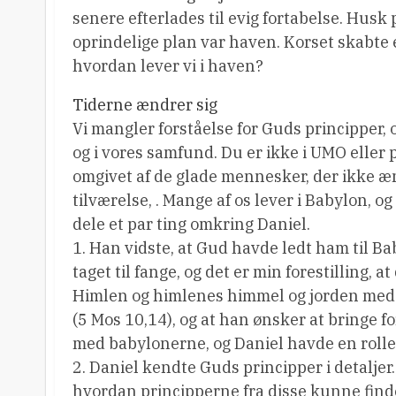
senere efterlades til evig fortabelse. Husk
oprindelige plan var haven. Korset skabte en
hvordan lever vi i haven?
Tiderne ændrer sig
Vi mangler forståelse for Guds principper, 
og i vores samfund. Du er ikke i UMO eller
omgivet af de glade mennesker, der ikke æ
tilværelse, . Mange af os lever i Babylon, 
dele et par ting omkring Daniel.
1. Han vidste, at Gud havde ledt ham til Bab
taget til fange, og det er min forestilling, 
Himlen og himlenes himmel og jorden med A
(5 Mos 10,14), og at han ønsker at bringe f
med babylonerne, og Daniel havde en rolle i
2. Daniel kendte Guds principper i detalj
hvordan principperne fra disse kunne finde