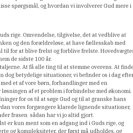
 disse spørgsmål, og hvordan vi involverer Gud mere i
 Guds rige. Omvendelse, tilgivelse, det at vedblive at
 enken og den forældreløse, at have fællesskab med
 til for at blive frelst og forblive frelste. Hovedvægt
nem de sidste 100 år.
etaljerne. At få alle ting til at stemme overens. At find
n dog betydelige situationer, vi befinder os i dag efte
 med et af vore børn, forhandlinger med en
r løsningen af et problem i forbindelse med økonomi.
inger for os til at søge Gud og til at granske hans
vordan vores forgængere klarede lignende situationer,
r frasen  sådan har vi jo altid gjort.
frelst er kun ment som en adgang ind i Guds rige, og
rte og kompleksiteter, der først må udholdes, og