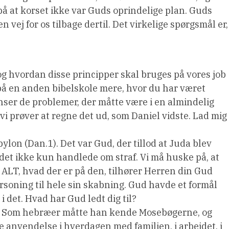
 på at korset ikke var Guds oprindelige plan. Guds
 vej for os tilbage dertil. Det virkelige spørgsmål er,
og hvordan disse principper skal bruges på vores job
 på en anden bibelskole mere, hvor du har været
nser de problemer, der måtte være i en almindelig
og vi prøver at regne det ud, som Daniel vidste. Lad mig
ylon (Dan.1). Det var Gud, der tillod at Juda blev
at det ikke kun handlede om straf. Vi må huske på, at
LT, hvad der er på den, tilhører Herren din Gud
orsoning til hele sin skabning. Gud havde et formål
 det. Hvad har Gud ledt dig til?
er. Som hebræer måtte han kende Mosebøgerne, og
 anvendelse i hverdagen med familien, i arbejdet, i