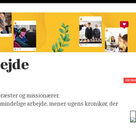
ejde
KRONI
præster og missionærer.
 almindelige arbejde, mener ugens kronikør, der