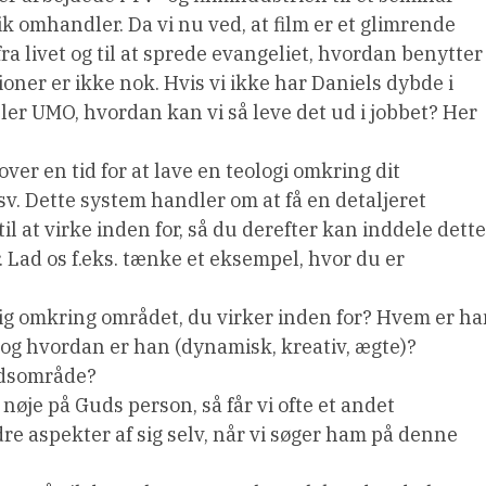
omhandler. Da vi nu ved, at film er et glimrende
fra livet og til at sprede evangeliet, hvordan benytter
tioner er ikke nok. Hvis vi ikke har Daniels dybde i
ller UMO, hvordan kan vi så leve det ud i jobbet? Her
ver en tid for at lave en teologi omkring dit
v. Dette system handler om at få en detaljeret
til at virke inden for, så du derefter kan inddele dette
. Lad os f.eks. tænke et eksempel, hvor du er
dig omkring området, du virker inden for? Hvem er h
, og hvordan er han (dynamisk, kreativ, ægte)?
ejdsområde?
nøje på Guds person, så får vi ofte et andet
dre aspekter af sig selv, når vi søger ham på denne