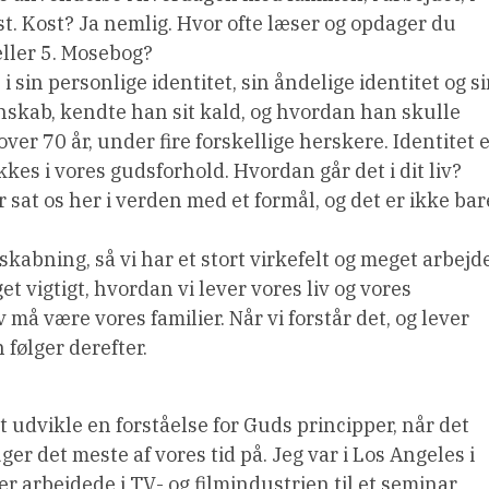
ost. Kost? Ja nemlig. Hvor ofte læser og opdager du
eller 5. Mosebog?
i sin personlige identitet, sin åndelige identitet og s
enskab, kendte han sit kald, og hvordan han skulle
over 70 år, under fire forskellige herskere. Identitet 
ykkes i vores gudsforhold. Hvordan går det i dit liv?
sat os her i verden med et formål, og det er ikke bar
skabning, så vi har et stort virkefelt og meget arbejd
t vigtigt, hvordan vi lever vores liv og vores
iv må være vores familier. Når vi forstår det, og lever
 følger derefter.
at udvikle en forståelse for Guds principper, når det
er det meste af vores tid på. Jeg var i Los Angeles i
r arbejdede i TV- og filmindustrien til et seminar