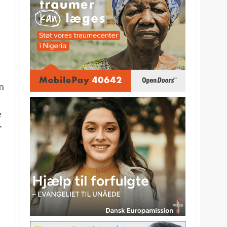
en
e
r