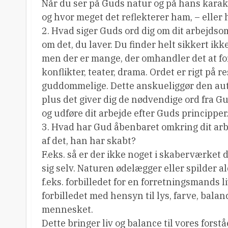
Når du ser på Guds natur og på hans karakte
og hvor meget det reflekterer ham, – eller
2. Hvad siger Guds ord dig om dit arbejdso
om det, du laver. Du finder helt sikkert ikk
men der er mange, der omhandler det at for
konflikter, teater, drama. Ordet er rigt på re
guddommelige. Dette anskueliggør den autor
plus det giver dig de nødvendige ord fra Gud
og udføre dit arbejde efter Guds principper
3. Hvad har Gud åbenbaret omkring dit ar
af det, han har skabt?
F.eks. så er der ikke noget i skaberværket 
sig selv. Naturen ødelægger eller spilder a
f.eks. forbilledet for en forretningsmands 
forbilledet med hensyn til lys, farve, bala
mennesket.
Dette bringer liv og balance til vores fors