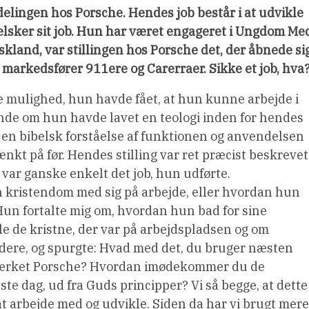
elingen hos Porsche. Hendes job består i at udvikle
lsker sit job. Hun har været engageret i Ungdom Me
kland, var stillingen hos Porsche det, der åbnede si
markedsfører 911ere og Carerraer. Sikke et job, hva
de mulighed, hun havde fået, at hun kunne arbejde i
nde om hun havde lavet en teologi inden for hendes
d, en bibelsk forståelse af funktionen og anvendelsen
tænkt på før. Hendes stilling var ret præcist beskrevet
var ganske enkelt det job, hun udførte.
 kristendom med sig på arbejde, eller hvordan hun
 Hun fortalte mig om, hvordan hun bad for sine
e de kristne, der var på arbejdspladsen og om
videre, og spurgte: Hvad med det, du bruger næsten
aremærket Porsche? Hvordan imødekommer du de
ste dag, ud fra Guds principper? Vi så begge, at dette
 at arbejde med og udvikle. Siden da har vi brugt mere