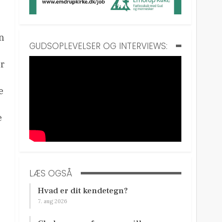
in
GUDSOPLEVELSER OG INTERVIEWS:
er
e
e
LÆS OGSÅ
Hvad er dit kendetegn?
7. aug 2026