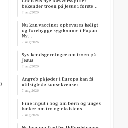
Chelseas nye forsvarsspiller
bekender troen på Jesus i første…
7. aug 2026
Nu kan vacciner opbevares køligt
og forebygge sygdomme i Papua
Ny…
7. aug 2026
Syv kendsgerninger om troen på
Jesus
7. aug 2026
Angreb på jøder i Europa kan få
an
utilsigtede konsekvenser
7. aug 2026
Fine input i bog om børn og unges
tanker om tro og eksistens
7. aug 2026
Ny bog om fred fra Udfordringens