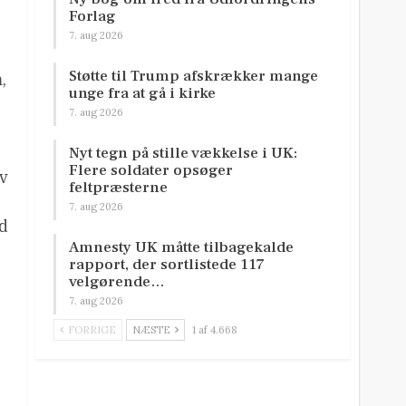
Forlag
7. aug 2026
Støtte til Trump afskrækker mange
,
unge fra at gå i kirke
7. aug 2026
,
Nyt tegn på stille vækkelse i UK:
Flere soldater opsøger
iv
feltpræsterne
7. aug 2026
d
Amnesty UK måtte tilbagekalde
rapport, der sortlistede 117
velgørende…
7. aug 2026
FORRIGE
NÆSTE
1 af 4.668