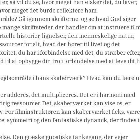
r, så vil du se, hvor meget han elsker det, du laver,
 hvor meget det burde reflektere ham.
mråde? Gå igennem skrifterne, og se hvad Gud siger
e mange skriftsteder, der handler om at instruere film
tælle historier, lignelser, den menneskelige natur,
ssourcer for alt, hvad der hører til livet og det
itet, du har i forbindelse med det, du stræber efter
 til at opbygge din tro i forbindelse med at leve dit l
.
bejdsområde i hans skaberværk? Hvad kan du lære u
der adderes, det multipliceres. Det er i harmoni med
ldrig ressourcer. Det, skaberværket kan vise os, er
liv. For filminstruktøren kan skaberværket f.eks. være
nce, symmetri og den fantastiske dynamik, der findes i
tåelse. Den græske gnostiske tankegang, der vejer