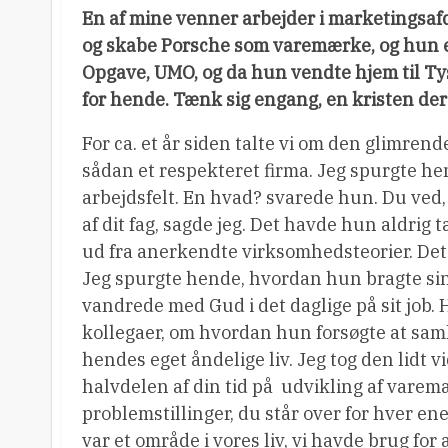
En af mine venner arbejder i marketingsafd
og skabe Porsche som varemærke, og hun e
Opgave, UMO, og da hun vendte hjem til Tys
for hende. Tænk sig engang, en kristen der 
For ca. et år siden talte vi om den glimren
sådan et respekteret firma. Jeg spurgte he
arbejdsfelt. En hvad? svarede hun. Du ve
af dit fag, sagde jeg. Det havde hun aldrig 
ud fra anerkendte virksomhedsteorier. Det 
Jeg spurgte hende, hvordan hun bragte sin
vandrede med Gud i det daglige på sit job.
kollegaer, om hvordan hun forsøgte at saml
hendes eget åndelige liv. Jeg tog den lidt 
halvdelen af din tid på  udvikling af v
problemstillinger, du står over for hver ene
var et område i vores liv, vi havde brug for