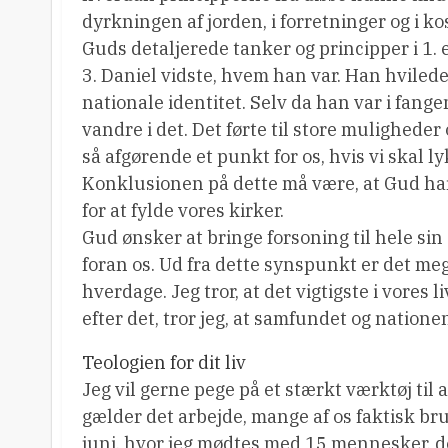
dyrkningen af jorden, i forretninger og i k
Guds detaljerede tanker og principper i 1. 
3. Daniel vidste, hvem han var. Han hvilede 
nationale identitet. Selv da han var i fang
vandre i det. Det førte til store muligheder 
så afgørende et punkt for os, hvis vi skal l
Konklusionen på dette må være, at Gud har 
for at fylde vores kirker.
Gud ønsker at bringe forsoning til hele sin 
foran os. Ud fra dette synspunkt er det mege
hverdage. Jeg tror, at det vigtigste i vores l
efter det, tror jeg, at samfundet og nationen
Teologien for dit liv
Jeg vil gerne pege på et stærkt værktøj til 
gælder det arbejde, mange af os faktisk brug
juni, hvor jeg mødtes med 15 mennesker, de