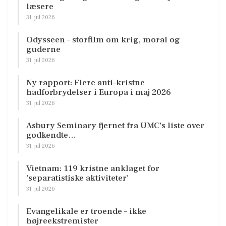
læsere
31. jul 2026
Odysseen – storfilm om krig, moral og
guderne
31. jul 2026
Ny rapport: Flere anti-kristne
hadforbrydelser i Europa i maj 2026
31. jul 2026
Asbury Seminary fjernet fra UMC’s liste over
godkendte…
31. jul 2026
Vietnam: 119 kristne anklaget for
’separatistiske aktiviteter’
31. jul 2026
Evangelikale er troende – ikke
højreekstremister