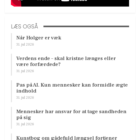
LÆS OGSÅ
Når Holger er væk
31. jul 2026
Verdens ende – skal kristne længes eller
være forfærdede?
31. jul 2026
Pas på AI. Kun mennesker kan formidle ægte
indhold
31. jul 2026
Mennesker har ansvar for at tage sandheden
på sig
31. jul 2026
Kunstbog om gådefuld længsel fortjener