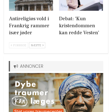
Antireligiøs vold i
Debat: ’Kun
Frankrig rammer
kristendommen
især jøder
kan redde Vesten’
FORRIGE
NÆSTE
ANNONCER