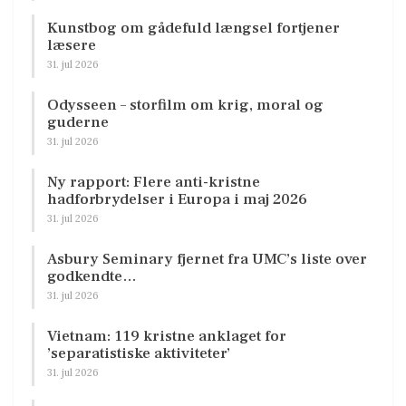
Kunstbog om gådefuld længsel fortjener
læsere
31. jul 2026
Odysseen – storfilm om krig, moral og
guderne
31. jul 2026
Ny rapport: Flere anti-kristne
hadforbrydelser i Europa i maj 2026
31. jul 2026
Asbury Seminary fjernet fra UMC’s liste over
godkendte…
31. jul 2026
Vietnam: 119 kristne anklaget for
’separatistiske aktiviteter’
31. jul 2026