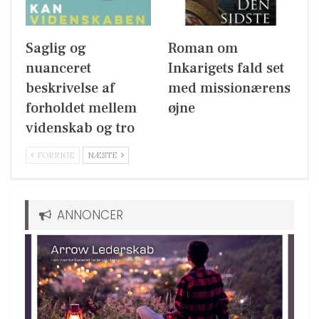
Saglig og
Roman om
nuanceret
Inkarigets fald set
beskrivelse af
med missionærens
forholdet mellem
øjne
videnskab og tro
FORRIGE
NÆSTE
ANNONCER