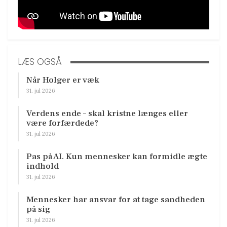
LÆS OGSÅ
Når Holger er væk
31. jul 2026
Verdens ende – skal kristne længes eller
være forfærdede?
31. jul 2026
Pas på AI. Kun mennesker kan formidle ægte
indhold
31. jul 2026
Mennesker har ansvar for at tage sandheden
på sig
31. jul 2026