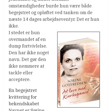
omstændigheder burde hun være både
begejstret og opløftet ved tanken om de
næste 14 dages arbejdseventyr. Det er hun
ikke.
I stedet er hun
overmandet af en
dump fortvivlelse.
Den har ikke noget
navn. Det gør den
ikke nemmere at
tackle eller
acceptere.
En begejstret
kvittering for
bekendskabet
Navnet er Sørine