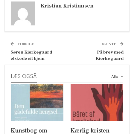
Kristian Kristiansen
FORRIGE
NÆSTE
Søren Kierkegaard
På brev med
elskede sit hjem
Kierkegaard
LÆS OGSÅ
Alle
Kunstbog om
Kærlig kristen