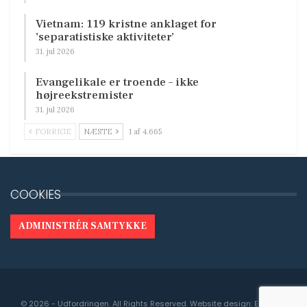
Vietnam: 119 kristne anklaget for
’separatistiske aktiviteter’
31. jul 2026
Evangelikale er troende – ikke
højreekstremister
31. jul 2026
FORRIGE
NÆSTE
1 af 4.665
COOKIES
ADMINISTRÉR SAMTYKKE
© 2026 - Udfordringen. All Rights Reserved.
Website design:
Engedal