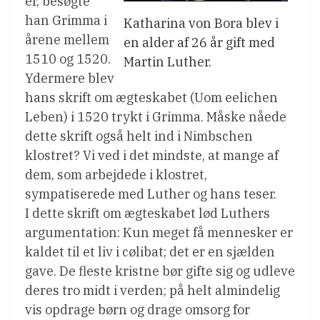
er, besøgte
han Grimma i
Katharina von Bora blev i
årene mellem
en alder af 26 år gift med
1510 og 1520.
Martin Luther.
Ydermere blev
hans skrift om ægteskabet (Uom eelichen
Leben) i 1520 trykt i Grimma. Måske nåede
dette skrift også helt ind i Nimbschen
klostret? Vi ved i det mindste, at mange af
dem, som arbejdede i klostret,
sympatiserede med Luther og hans teser.
I dette skrift om ægteskabet lød Luthers
argumentation: Kun meget få mennesker er
kaldet til et liv i cølibat; det er en sjælden
gave. De fleste kristne bør gifte sig og udleve
deres tro midt i verden; på helt almindelig
vis opdrage børn og drage omsorg for