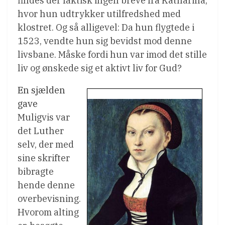
findes der faktisk ingen breve fra Katharina,
hvor hun udtrykker utilfredshed med
klostret. Og så alligevel: Da hun flygtede i
1523, vendte hun sig bevidst mod denne
livsbane. Måske fordi hun var imod det stille
liv og ønskede sig et aktivt liv for Gud?
En sjælden
gave
Muligvis var
det Luther
selv, der med
sine skrifter
bibragte
hende denne
overbevisning.
Hvorom alting