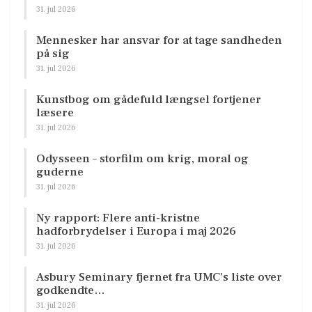
31. jul 2026
Mennesker har ansvar for at tage sandheden
på sig
31. jul 2026
Kunstbog om gådefuld længsel fortjener
læsere
31. jul 2026
Odysseen – storfilm om krig, moral og
guderne
31. jul 2026
Ny rapport: Flere anti-kristne
hadforbrydelser i Europa i maj 2026
31. jul 2026
Asbury Seminary fjernet fra UMC’s liste over
godkendte…
31. jul 2026