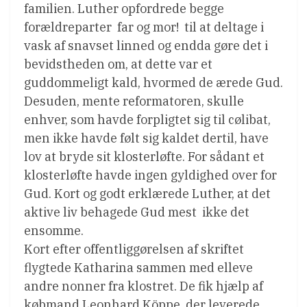
familien. Luther opfordrede begge
forældreparter  far og mor!  til at deltage i
vask af snavset linned og endda gøre det i
bevidstheden om, at dette var et
guddommeligt kald, hvormed de ærede Gud.
Desuden, mente reformatoren, skulle
enhver, som havde forpligtet sig til cølibat,
men ikke havde følt sig kaldet dertil, have
lov at bryde sit klosterløfte. For sådant et
klosterløfte havde ingen gyldighed over for
Gud. Kort og godt erklærede Luther, at det
aktive liv behagede Gud mest  ikke det
ensomme.
Kort efter offentliggørelsen af skriftet
flygtede Katharina sammen med elleve
andre nonner fra klostret. De fik hjælp af
købmand Leonhard Köppe, der leverede