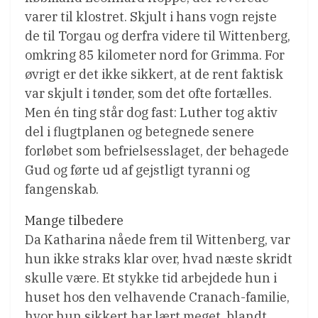
varer til klostret. Skjult i hans vogn rejste
de til Torgau og derfra videre til Wittenberg,
omkring 85 kilometer nord for Grimma. For
øvrigt er det ikke sikkert, at de rent faktisk
var skjult i tønder, som det ofte fortælles.
Men én ting står dog fast: Luther tog aktiv
del i flugtplanen og betegnede senere
forløbet som befrielsesslaget, der behagede
Gud og førte ud af gejstligt tyranni og
fangenskab.
Mange tilbedere
Da Katharina nåede frem til Wittenberg, var
hun ikke straks klar over, hvad næste skridt
skulle være. Et stykke tid arbejdede hun i
huset hos den velhavende Cranach-familie,
hvor hun sikkert har lært meget, blandt