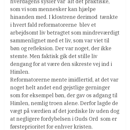
hverdagens sysler var  alt det praktiske,
som vi som mennesker kan hjælpe
hinanden med. I klostrene derimod  tænkte
i hvert fald reformatorerne  blev et
arbejdsomt liv betragtet som mindreværdigt
sammenlignet med et liv, som var viet til
bøn og refleksion. Der var noget, der ikke
stemte. Men faktisk gik det stille liv
dengang for at være den sikreste vej ind i
Himlen.
Reformatorerne mente imidlertid, at det var
noget helt andet end gejstlige gerninger
som for eksempel bøn, der gav os adgang til
Himlen, nemlig troen alene. Derfor lagde de
vægt på værdien af det jordiske liv uden dog
at negligere fordybelsen i Guds Ord  som er
førsteprioritet for enhver kristen.