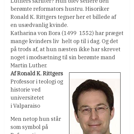
Luthers skrifter? Hun blev senere den
berømte reformators hustru. Hisoriker
Ronald K. Rittgers tegner her et billede af
en usædvanlig kvinde.
Katharina von Bora (1499  1552) har præget
mange kvinders liv  helt op til i dag. Og det
på trods af, at hun næsten ikke har skrevet
noget i modsætning til sin berømte mand
Martin Luther.
Af Ronald K. Rittgers
Professor i teologi og
historie ved
universitetet
i Valparaiso
Men netop hun står
som symbol på