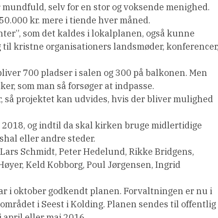
or mundfuld, selv for en stor og voksende menighed.
s 50.000 kr. mere i tiende hver måned.
nter”, som det kaldes i lokalplanen, også kunne
 til kristne organisationers landsmøder, konferencer
 bliver 700 pladser i salen og 300 på balkonen. Men
er, som man så forsøger at indpasse.
r, så projektet kan udvides, hvis der bliver mulighed
2018, og indtil da skal kirken bruge midlertidige
shal eller andre steder.
Lars Schmidt, Peter Hedelund, Rikke Bridgens,
 Høyer, Keld Kobborg, Poul Jørgensen, Ingrid
 i oktober godkendt planen. Forvaltningen er nu i
mrådet i Seest i Kolding. Planen sendes til offentlig
 april eller maj 2016.