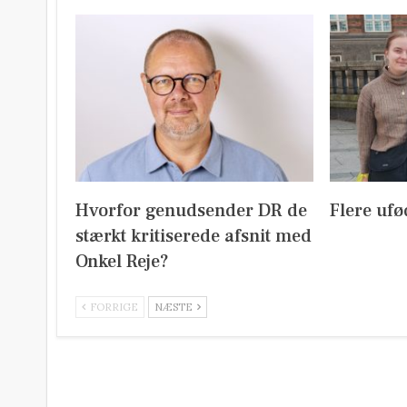
Hvorfor genudsender DR de
Flere ufø
stærkt kritiserede afsnit med
Onkel Reje?
FORRIGE
NÆSTE