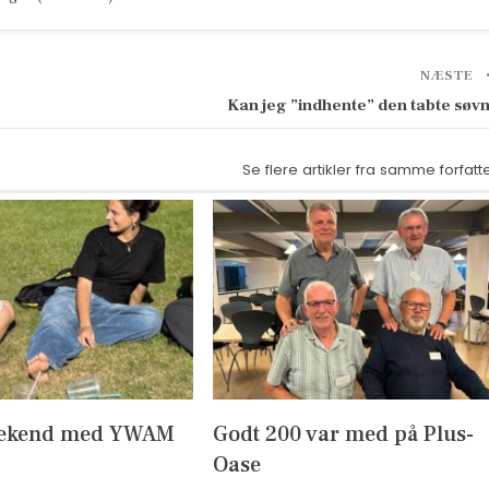
NÆSTE
Kan jeg ”indhente” den tabte søv
Se flere artikler fra samme forfatt
ekend med YWAM
Godt 200 var med på Plus-
Oase