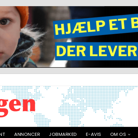
NT
ANNONCER
JOBMARKED
E-AVIS
OM OS