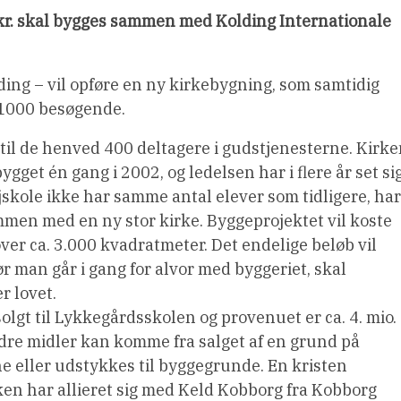
. kr. skal bygges sammen med Kolding Internationale
ding – vil opføre en ny kirkebygning, som samtidig
r 1000 besøgende.
 til de henved 400 deltagere i gudstjenesterne. Kirk
gget én gang i 2002, og ledelsen har i flere år set si
skole ikke har samme antal elever som tidligere, har
mmen med en ny stor kirke. Byggeprojektet vil koste
ver ca. 3.000 kvadratmeter. Det endelige beløb vil
ør man går i gang for alvor med byggeriet, skal
r lovet.
gt til Lykkegårdsskolen og provenuet er ca. 4. mio.
ndre midler kan komme fra salget af en grund på
e eller udstykkes til byggegrunde. En kristen
rken har allieret sig med Keld Kobborg fra Kobborg