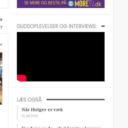
GUDSOPLEVELSER OG INTERVIEWS:
n?
er
LÆS OGSÅ
Når Holger er væk
31. jul 2026