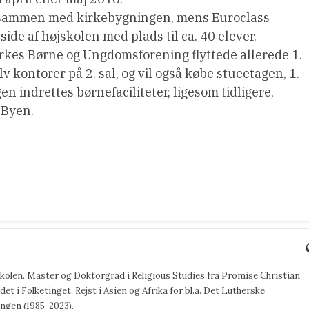
e sammen med kirkebygningen, mens Euroclass
 side af højskolen med plads til ca. 40 elever.
rkes Børne og Ungdomsforening flyttede allerede 1.
lv kontorer på 2. sal, og vil også købe stueetagen, 1.
igen indrettes børnefaciliteter, ligesom tidligere,
i Byen.
jskolen. Master og Doktorgrad i Religious Studies fra Promise Christian
det i Folketinget. Rejst i Asien og Afrika for bl.a. Det Lutherske
ngen (1985-2023).