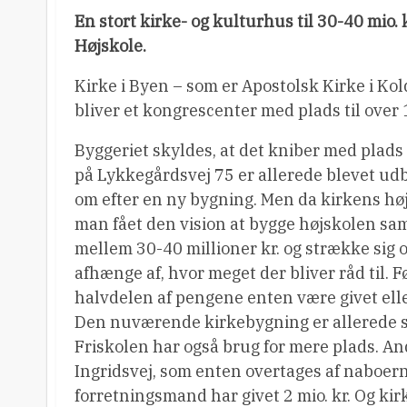
En stort kirke- og kulturhus til 30-40 mio
Højskole.
Kirke i Byen – som er Apostolsk Kirke i Kol
bliver et kongrescenter med plads til ove
Byggeriet skyldes, at det kniber med plads
på Lykkegårdsvej 75 er allerede blevet udby
om efter en ny bygning. Men da kirkens høj
man fået den vision at bygge højskolen sa
mellem 30-40 millioner kr. og strække sig o
afhænge af, hvor meget der bliver råd til. F
halvdelen af pengene enten være givet elle
Den nuværende kirkebygning er allerede sol
Friskolen har også brug for mere plads. A
Ingridsvej, som enten overtages af naboern
forretningsmand har givet 2 mio. kr. Og ki