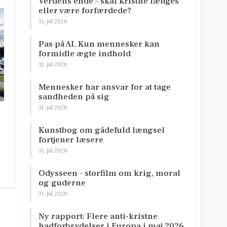
Verdens ende – skal kristne længes
eller være forfærdede?
31. jul 2026
Pas på AI. Kun mennesker kan
formidle ægte indhold
31. jul 2026
Mennesker har ansvar for at tage
sandheden på sig
31. jul 2026
Kunstbog om gådefuld længsel
fortjener læsere
31. jul 2026
Odysseen – storfilm om krig, moral
og guderne
31. jul 2026
Ny rapport: Flere anti-kristne
hadforbrydelser i Europa i maj 2026