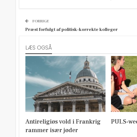
FORRIGE
Præst forfulgt af politisk-korrekte kolleger
LÆS OGSÅ
Antireligiøs vold i Frankrig
PULS-we
rammer især jøder