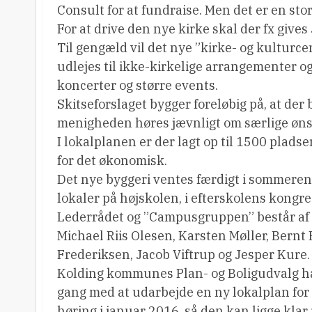
Consult for at fundraise. Men det er en st
For at drive den nye kirke skal der fx give
Til gengæld vil det nye ”kirke- og kulturce
udlejes til ikke-kirkelige arrangementer og
koncerter og større events.
Skitseforslaget bygger foreløbig på, at der
menigheden høres jævnligt om særlige ønsk
I lokalplanen er der lagt op til 1500 pladse
for det økonomisk.
Det nye byggeri ventes færdigt i sommeren 
lokaler på højskolen, i efterskolens kongre
Lederrådet og ”Campusgruppen” består af 
Michael Riis Olesen, Karsten Møller, Bernt
Frederiksen, Jacob Viftrup og Jesper Kure.
Kolding kommunes Plan- og Boligudvalg har
gang med at udarbejde en ny lokalplan for o
høring i januar 2016, så den kan ligge klar i