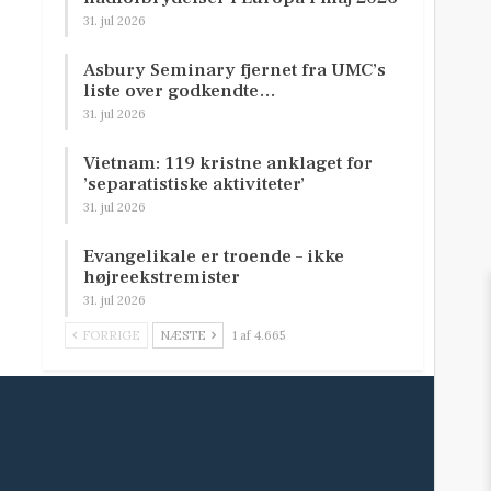
31. jul 2026
Asbury Seminary fjernet fra UMC’s
liste over godkendte…
31. jul 2026
Vietnam: 119 kristne anklaget for
’separatistiske aktiviteter’
31. jul 2026
Evangelikale er troende – ikke
højreekstremister
31. jul 2026
FORRIGE
NÆSTE
1 af 4.665