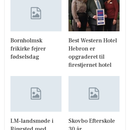
Bornholmsk
Best Western Hotel
frikirke fejrer
Hebron er
fødselsdag
opgraderet til
firestjernet hotel
LM-landsmøde i
Skovbo Efterskole
Ringsted med
30 år