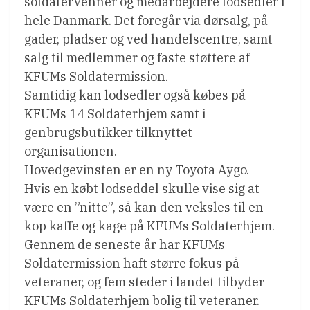
soldatervenner og medarbejdere lodsedler i
hele Danmark. Det foregår via dørsalg, på
gader, pladser og ved handelscentre, samt
salg til medlemmer og faste støttere af
KFUMs Soldatermission.
Samtidig kan lodsedler også købes på
KFUMs 14 Soldaterhjem samt i
genbrugsbutikker tilknyttet
organisationen.
Hovedgevinsten er en ny Toyota Aygo.
Hvis en købt lodseddel skulle vise sig at
være en ”nitte”, så kan den veksles til en
kop kaffe og kage på KFUMs Soldaterhjem.
Gennem de seneste år har KFUMs
Soldatermission haft større fokus på
veteraner, og fem steder i landet tilbyder
KFUMs Soldaterhjem bolig til veteraner.