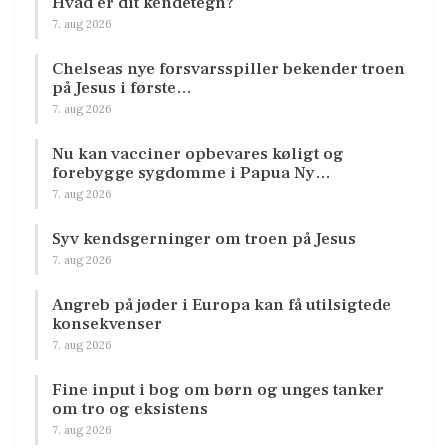
Hvad er dit kendetegn?
7. aug 2026
Chelseas nye forsvarsspiller bekender troen
på Jesus i første…
7. aug 2026
Nu kan vacciner opbevares køligt og
forebygge sygdomme i Papua Ny…
7. aug 2026
Syv kendsgerninger om troen på Jesus
7. aug 2026
Angreb på jøder i Europa kan få utilsigtede
konsekvenser
7. aug 2026
Fine input i bog om børn og unges tanker
om tro og eksistens
7. aug 2026