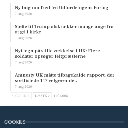
Ny bog om fred fra Udfordringens Forlag
7. aug 2026
Støtte til Trump afskrækker mange unge fra
at gå i kirke
7. aug 2026
Nyt tegn på stille vækkelse i UK: Flere
soldater opsøger feltpræsterne
7. aug 2026
Amnesty UK måtte tilbagekalde rapport, der
sortlistede 117 velgørende…
7. aug 2026
FORRIGE
NÆSTE
1 af 4.668
COOKIES