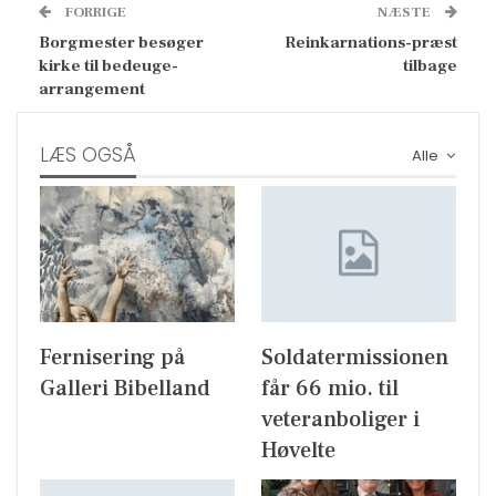
FORRIGE
NÆSTE
Borgmester besøger
Reinkarnations-præst
kirke til bedeuge-
tilbage
arrangement
LÆS OGSÅ
Alle
Fernisering på
Soldatermissionen
Galleri Bibelland
får 66 mio. til
veteranboliger i
Høvelte