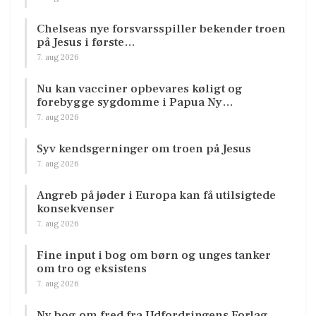
Chelseas nye forsvarsspiller bekender troen
på Jesus i første…
7. aug 2026
Nu kan vacciner opbevares køligt og
forebygge sygdomme i Papua Ny…
7. aug 2026
Syv kendsgerninger om troen på Jesus
7. aug 2026
Angreb på jøder i Europa kan få utilsigtede
konsekvenser
7. aug 2026
Fine input i bog om børn og unges tanker
om tro og eksistens
7. aug 2026
Ny bog om fred fra Udfordringens Forlag