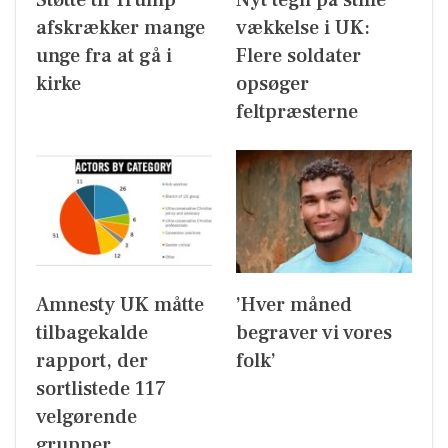
afskrækker mange
vækkelse i UK:
unge fra at gå i
Flere soldater
kirke
opsøger
feltpræsterne
Amnesty UK måtte
’Hver måned
tilbagekalde
begraver vi vores
rapport, der
folk’
sortlistede 117
velgørende
grupper