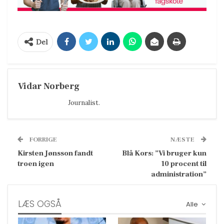
Del
Vidar Norberg
Journalist.
FORRIGE
NÆSTE
Kirsten Jønsson fandt
Blå Kors: ”Vi bruger kun
troen igen
10 procent til
administration”
LÆS OGSÅ
Alle