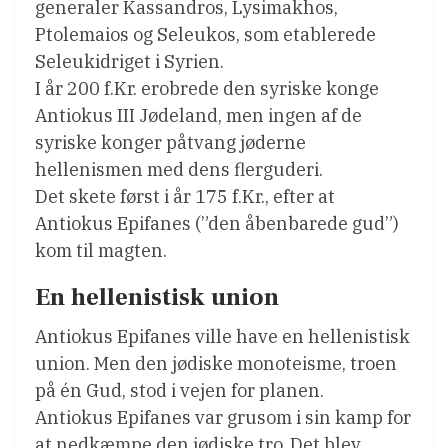
generaler Kassandros, Lysimakhos,
Ptolemaios og Seleukos, som etablerede
Seleukidriget i Syrien.
I år 200 f.Kr. erobrede den syriske konge
Antiokus III Jødeland, men ingen af de
syriske konger påtvang jøderne
hellenismen med dens flerguderi.
Det skete først i år 175 f.Kr., efter at
Antiokus Epifanes (”den åbenbarede gud”)
kom til magten.
En hellenistisk union
Antiokus Epifanes ville have en hellenistisk
union. Men den jødiske monoteisme, troen
på én Gud, stod i vejen for planen.
Antiokus Epifanes var grusom i sin kamp for
at nedkæmpe den jødiske tro. Det blev