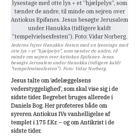
Jøderne fejrer Hanukka-festen med en lysestage med
otte lys + et ”hjælpelys”, som tænder de andre, til
minde om sejren over Antiokus Epifanes. Jesus
besøgte Jerusalem under Hanukka (tidligere kaldt
”tempelvielsesfesten”). Foto: Vidar Norberg.
Jesus talte om ’ødelæggelsens
vederstyggelighed’, som skal vise sig i de
sidste tider. Begrebet bruges allerede i
Daniels Bog. Her profeteres både om
syreren Antiokus IVs vanhelligelse af
templet i 175 f.Kr. – og om Antikrist i de
sidste tider.