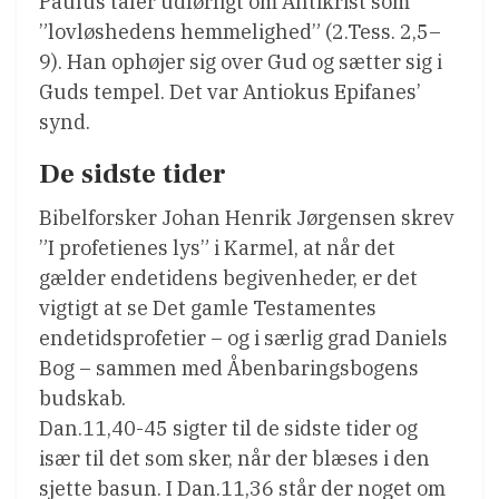
Paulus taler udførligt om Antikrist som
”lovløshedens hemmelighed” (2.Tess. 2,5–
9). Han ophøjer sig over Gud og sætter sig i
Guds tempel. Det var Antiokus Epifanes’
synd.
De sidste tider
Bibelforsker Johan Henrik Jørgensen skrev
”I profetienes lys” i Karmel, at når det
gælder endetidens begivenheder, er det
vigtigt at se Det gamle Testamentes
endetidsprofetier – og i særlig grad Daniels
Bog – sammen med Åbenbaringsbogens
budskab.
Dan.11,40-45 sigter til de sidste tider og
især til det som sker, når der blæses i den
sjette basun. I Dan.11,36 står der noget om