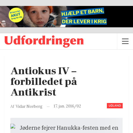
Antiokus IV –
forbilledet på
Antikrist
UDLAND
17. jan. 2016/02
Af
Vidar Norberg