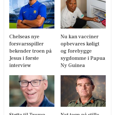
Chelseas nye
Nu kan vacciner
forsvarsspiller
opbevares køligt
bekender troen på
og forebygge
Jesus i første
sygdomme i Papua
interview
Ny Guinea
Støtte til Trump
Nyt tegn på stille