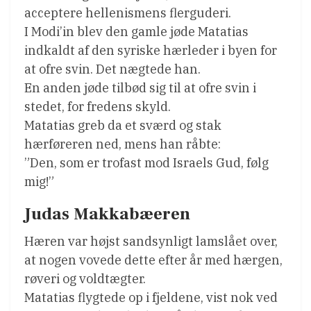
acceptere hellenismens flerguderi.
I Modi’in blev den gamle jøde Matatias
indkaldt af den syriske hærleder i byen for
at ofre svin. Det nægtede han.
En anden jøde tilbød sig til at ofre svin i
stedet, for fredens skyld.
Matatias greb da et sværd og stak
hærføreren ned, mens han råbte:
”Den, som er trofast mod Israels Gud, følg
mig!”
Judas Makkabæeren
Hæren var højst sandsynligt lamslået over,
at nogen vovede dette efter år med hærgen,
røveri og voldtægter.
Matatias flygtede op i fjeldene, vist nok ved