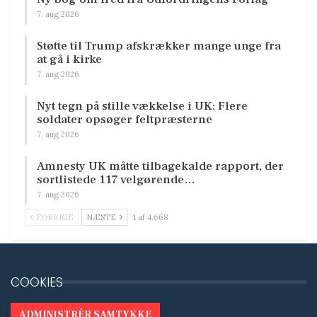
7. aug 2026
Støtte til Trump afskrækker mange unge fra
at gå i kirke
7. aug 2026
Nyt tegn på stille vækkelse i UK: Flere
soldater opsøger feltpræsterne
7. aug 2026
Amnesty UK måtte tilbagekalde rapport, der
sortlistede 117 velgørende…
7. aug 2026
FORRIGE
NÆSTE
1 af 4.668
COOKIES
ADMINISTRÉR SAMTYKKE