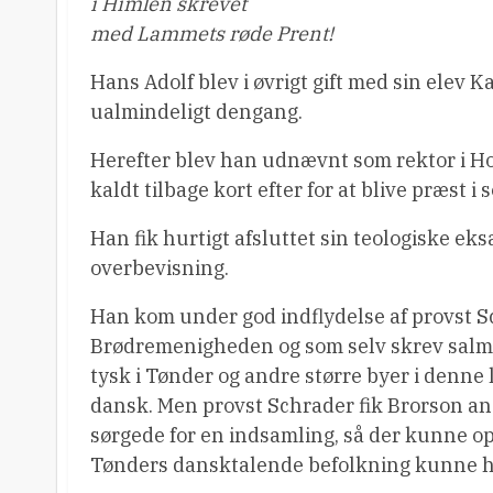
i Himlen skrevet
med Lammets røde Prent!
Hans Adolf blev i øvrigt gift med sin elev Ka
ualmindeligt dengang.
Herefter blev han udnævnt som rektor i Ho
kaldt tilbage kort efter for at blive præst i 
Han fik hurtigt afsluttet sin teologiske 
overbevisning.
Han kom under god indflydelse af provst Sc
Brødremenigheden og som selv skrev salme
tysk i Tønder og andre større byer i denne
dansk. Men provst Schrader fik Brorson ans
sørgede for en indsamling, så der kunne o
Tønders dansktalende befolkning kunne h