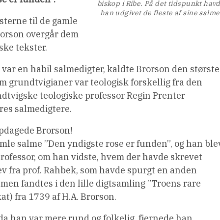
biskop i Ribe. På det tidspunkt hav
han udgivet de fleste af sine salme
sterne til de gamle
Brorson overgår dem
ske tekster.
 var en habil salmedigter, kaldte Brorson den største
 grundtvigianer var teologisk forskellig fra den
dtvigske teologiske professor Regin Prenter
res salmedigtere.
nopdagede Brorson!
mle salme ”Den yndigste rose er funden”, og han ble
 professor, om han vidste, hvem der havde skrevet
rev fra prof. Rahbek, som havde spurgt en anden
lmen fandtes i den lille digtsamling ”Troens rare
at) fra 1739 af H.A. Brorson.
a han var mere rund og folkelig, fjernede han