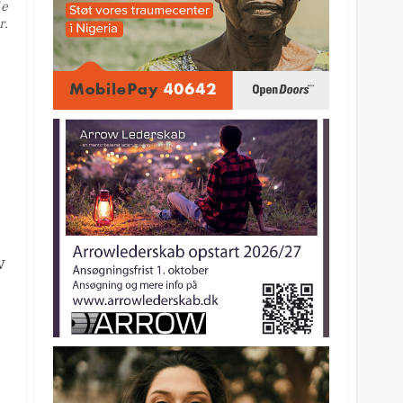
de
r.
v