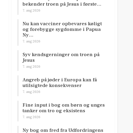
bekender troen på Jesus i første…
7. aug 2026
Nu kan vacciner opbevares køligt
og forebygge sygdomme i Papua
Ny…
7. aug 2026
Syv kendsgerninger om troen på
Jesus
7. aug 2026
Angreb på jøder i Europa kan få
utilsigtede konsekvenser
7. aug 2026
Fine input i bog om børn og unges
tanker om tro og eksistens
7. aug 2026
Ny bog om fred fra Udfordringens