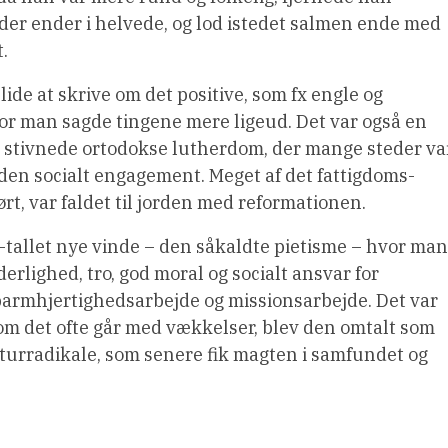
der ender i helvede, og lod istedet salmen ende med
.
e at skrive om det positive, som fx engle og
vor man sagde tingene mere ligeud. Det var også en
 stivnede ortodokse lutherdom, der mange steder va
uden socialt engagement. Meget af det fattigdoms-
t, var faldet til jorden med reformationen.
0-tallet nye vinde – den såkaldte pietisme – hvor man
erlighed, tro, god moral og socialt ansvar for
 barmhjertighedsarbejde og missionsarbejde. Det var
om det ofte går med vækkelser, blev den omtalt som
ulturradikale, som senere fik magten i samfundet og