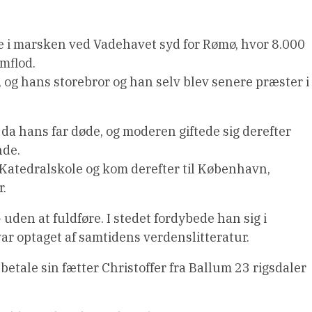
e i marsken ved Vadehavet syd for Rømø, hvor 8.000
mflod.
, og hans storebror og han selv blev senere præster i
 da hans far døde, og moderen giftede sig derefter
nde.
Katedralskole og kom derefter til København,
r.
 uden at fuldføre. I stedet fordybede han sig i
var optaget af samtidens verdenslitteratur.
betale sin fætter Christoffer fra Ballum 23 rigsdaler