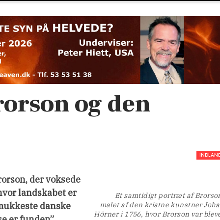
rorson og den
INDLAN
rorson, der voksede
hvor landskabet er
Et samtidigt portræt af Brorso
 smukkeste danske
malet af den kristne kunstner Joh
Hörner i 1756, hvor Brorson var blev
se er funden”.