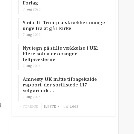
Forlag
7. aug 2026
Støtte til Trump afskrækker mange
unge fra at gå i kirke
7. aug 2026
Nyt tegn på stille vækkelse i UK:
Flere soldater opsøger
feltpræsterne
e
7. aug 2026
Amnesty UK måtte tilbagekalde
rapport, der sortlistede 117
velgørende…
7. aug 2026
i
FORRIGE
NÆSTE
1 af 4.668