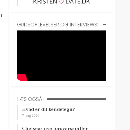
i
GUDSOPLEVELSER OG INTERVIEWS:
LÆS OGSÅ
Hvad er dit kendetegn?
7. aug 2026
Chelseas nye forsvarsspiller