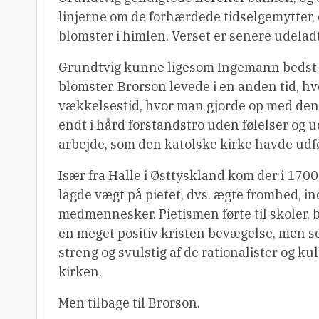
linjerne om de forhærdede tidselgemytter, 
blomster i himlen. Verset er senere udeladt
Grundtvig kunne ligesom Ingemann bedst lid
blomster. Brorson levede i en anden tid, h
vækkelsestid, hvor man gjorde op med den
endt i hård forstandstro uden følelser og 
arbejde, som den katolske kirke havde udfør
Især fra Halle i Østtyskland kom der i 170
lagde vægt på pietet, dvs. ægte fromhed, ind
medmennesker. Pietismen førte til skoler,
en meget positiv kristen bevægelse, men s
streng og svulstig af de rationalister og k
kirken.
Men tilbage til Brorson.