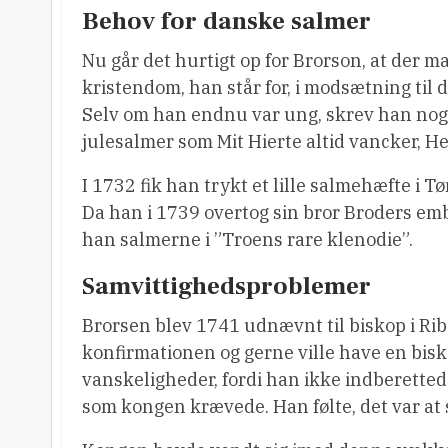
Behov for danske salmer
Nu går det hurtigt op for Brorson, at der 
kristendom, han står for, i modsætning til d
Selv om han endnu var ung, skrev han nogl
julesalmer som Mit Hierte altid vancker, H
I 1732 fik han trykt et lille salmehæfte i 
Da han i 1739 overtog sin bror Broders embed
han salmerne i ”Troens rare klenodie”.
Samvittighedsproblemer
Brorsen blev 1741 udnævnt til biskop i Rib
konfirmationen og gerne ville have en bisk
vanskeligheder, fordi han ikke indberette
som kongen krævede. Han følte, det var at