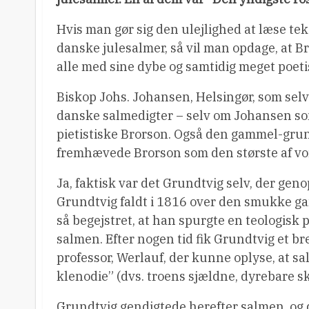
Hvis man gør sig den ulejlighed at læse tek
danske julesalmer, så vil man opdage, at 
alle med sine dybe og samtidig meget poeti
Biskop Johs. Johansen, Helsingør, som selv
danske salmedigter – selv om Johansen som
pietistiske Brorson. Også den gammel-grun
fremhævede Brorson som den største af vo
Ja, faktisk var det Grundtvig selv, der ge
Grundtvig faldt i 1816 over den smukke ga
så begejstret, at han spurgte en teologisk
salmen. Efter nogen tid fik Grundtvig et b
professor, Werlauf, der kunne oplyse, at sa
klenodie” (dvs. troens sjældne, dyrebare sk
Grundtvig gendigtede herefter salmen, og d