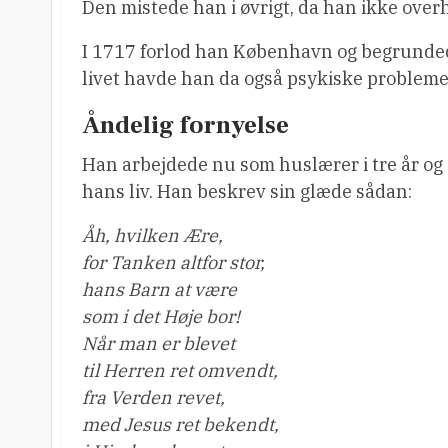
Den mistede han i øvrigt, da han ikke overho
I 1717 forlod han København og begrunded
livet havde han da også psykiske problemer
Åndelig fornyelse
Han arbejdede nu som huslærer i tre år og
hans liv. Han beskrev sin glæde sådan:
Åh, hvilken Ære,
for Tanken altfor stor,
hans Barn at være
som i det Høje bor!
Når man er blevet
til Herren ret omvendt,
fra Verden revet,
med Jesus ret bekendt,