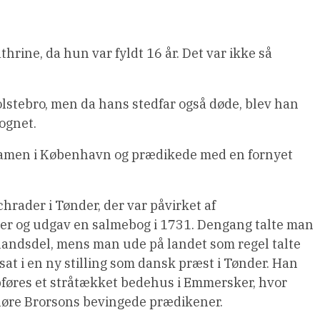
thrine, da hun var fyldt 16 år. Det var ikke så
lstebro, men da hans stedfar også døde, blev han
sognet.
eksamen i København og prædikede med en fornyet
hrader i Tønder, der var påvirket af
r og udgav en salmebog i 1731. Dengang talte man
 landsdel, mens man ude på landet som regel talte
at i en ny stilling som dansk præst i Tønder. Han
pføres et stråtækket bedehus i Emmersker, hvor
øre Brorsons bevingede prædikener.