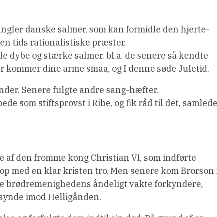
mangler danske salmer, som kan formidle den hjerte-
en tids rationalistiske præster.
e dybe og stærke salmer, bl.a. de senere så kendte
er kommer dine arme smaa, og I denne søde Juletid.
Tønder. Senere fulgte andre sang-hæfter.
e som stiftsprovst i Ribe, og fik råd til det, samled
e af den fromme kong Christian VI, som indførte
op med en klar kristen tro. Men senere kom Brorson 
de brødremenighedens åndeligt vakte forkyndere,
 synde imod Helligånden.