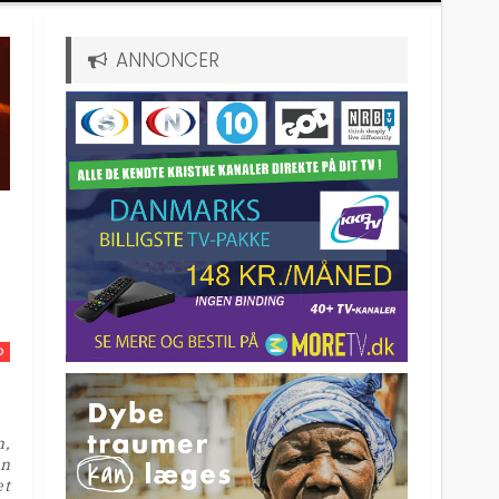
ANNONCER
D
n,
an
et