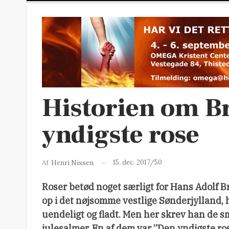
Historien om B
yndigste rose
15. dec. 2017/50
Af
Henri Nissen
Roser betød noget særligt for Hans Adolf B
op i det nøjsomme vestlige Sønderjylland, 
uendeligt og fladt. Men her skrev han de
julesalmer. En af dem var ”Den yndigste ro