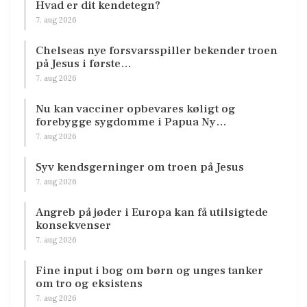
Hvad er dit kendetegn?
7. aug 2026
Chelseas nye forsvarsspiller bekender troen
på Jesus i første…
7. aug 2026
Nu kan vacciner opbevares køligt og
forebygge sygdomme i Papua Ny…
7. aug 2026
Syv kendsgerninger om troen på Jesus
7. aug 2026
Angreb på jøder i Europa kan få utilsigtede
konsekvenser
7. aug 2026
Fine input i bog om børn og unges tanker
om tro og eksistens
7. aug 2026