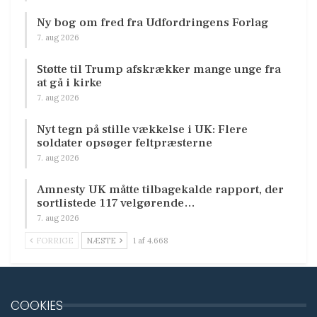
Ny bog om fred fra Udfordringens Forlag
7. aug 2026
Støtte til Trump afskrækker mange unge fra
at gå i kirke
7. aug 2026
Nyt tegn på stille vækkelse i UK: Flere
soldater opsøger feltpræsterne
7. aug 2026
Amnesty UK måtte tilbagekalde rapport, der
sortlistede 117 velgørende…
7. aug 2026
FORRIGE
NÆSTE
1 af 4.668
COOKIES