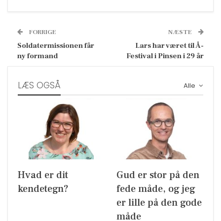
FORRIGE
NÆSTE
Soldatermissionen får
Lars har været til Å-
ny formand
Festival i Pinsen i 29 år
LÆS OGSÅ
Alle
Hvad er dit
Gud er stor på den
kendetegn?
fede måde, og jeg
er lille på den gode
måde