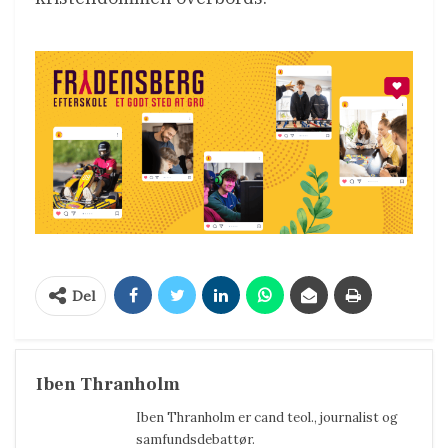
Del
Iben Thranholm
Iben Thranholm er cand teol., journalist og
samfundsdebattør.