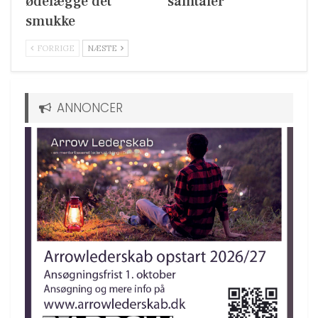
ødelægge det
samtaler
smukke
FORRIGE
NÆSTE
ANNONCER