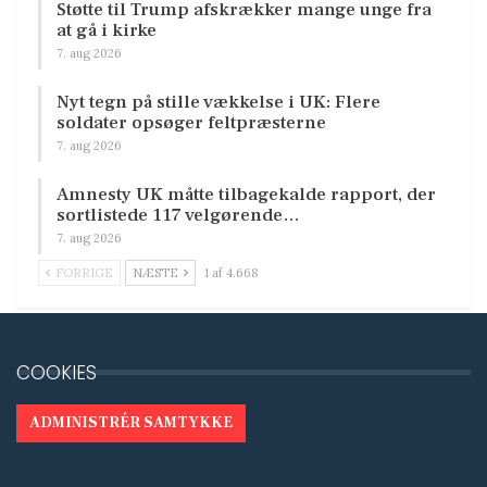
Støtte til Trump afskrækker mange unge fra
at gå i kirke
7. aug 2026
Nyt tegn på stille vækkelse i UK: Flere
soldater opsøger feltpræsterne
7. aug 2026
Amnesty UK måtte tilbagekalde rapport, der
sortlistede 117 velgørende…
7. aug 2026
FORRIGE
NÆSTE
1 af 4.668
COOKIES
ADMINISTRÉR SAMTYKKE