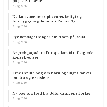
på Jesus i første…
7. aug 2026
Nu kan vacciner opbevares køligt og
forebygge sygdomme i Papua Ny…
7. aug 2026
Syv kendsgerninger om troen på Jesus
7. aug 2026
Angreb på jøder i Europa kan få utilsigtede
konsekvenser
7. aug 2026
Fine input i bog om børn og unges tanker
om tro og eksistens
7. aug 2026
Ny bog om fred fra Udfordringens Forlag
7. aug 2026