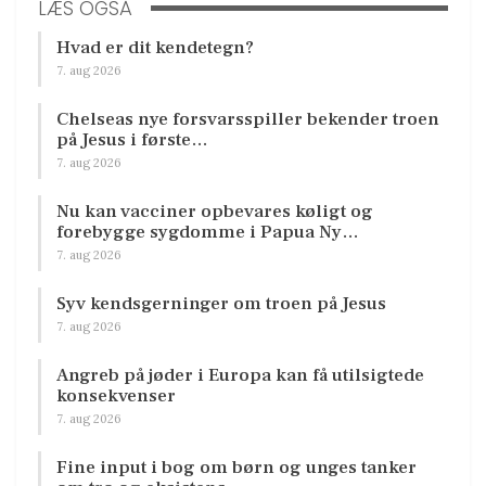
LÆS OGSÅ
Hvad er dit kendetegn?
7. aug 2026
Chelseas nye forsvarsspiller bekender troen
på Jesus i første…
7. aug 2026
Nu kan vacciner opbevares køligt og
forebygge sygdomme i Papua Ny…
7. aug 2026
Syv kendsgerninger om troen på Jesus
7. aug 2026
Angreb på jøder i Europa kan få utilsigtede
konsekvenser
7. aug 2026
Fine input i bog om børn og unges tanker