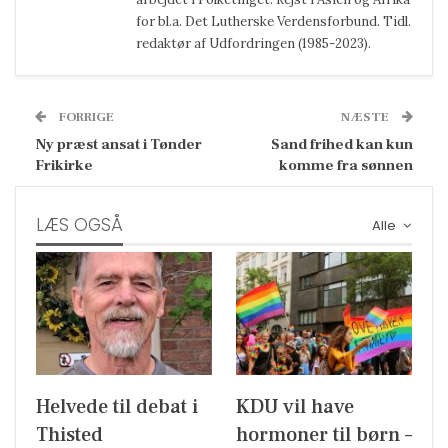
for bl.a. Det Lutherske Verdensforbund. Tidl.
redaktør af Udfordringen (1985-2023).
FORRIGE
NÆSTE
Ny præst ansat i Tønder
Sand frihed kan kun
Frikirke
komme fra sønnen
LÆS OGSÅ
Alle
Helvede til debat i
KDU vil have
Thisted
hormoner til børn –