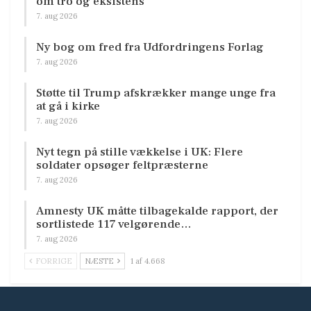
om tro og eksistens
7. aug 2026
Ny bog om fred fra Udfordringens Forlag
7. aug 2026
Støtte til Trump afskrækker mange unge fra
at gå i kirke
7. aug 2026
Nyt tegn på stille vækkelse i UK: Flere
soldater opsøger feltpræsterne
7. aug 2026
Amnesty UK måtte tilbagekalde rapport, der
sortlistede 117 velgørende…
7. aug 2026
FORRIGE
NÆSTE
1 af 4.668