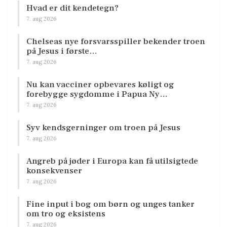
Hvad er dit kendetegn?
7. aug 2026
Chelseas nye forsvarsspiller bekender troen
på Jesus i første…
7. aug 2026
Nu kan vacciner opbevares køligt og
forebygge sygdomme i Papua Ny…
7. aug 2026
Syv kendsgerninger om troen på Jesus
7. aug 2026
Angreb på jøder i Europa kan få utilsigtede
konsekvenser
7. aug 2026
Fine input i bog om børn og unges tanker
om tro og eksistens
7. aug 2026