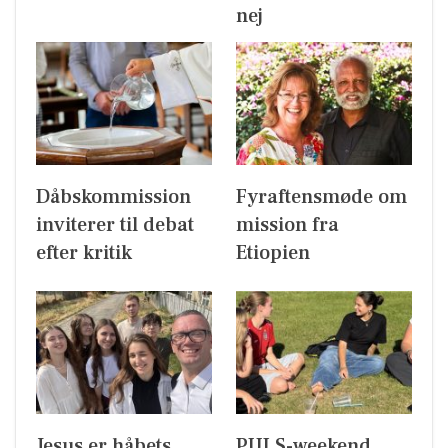
nej
Dåbskommission
Fyraftensmøde om
inviterer til debat
mission fra
efter kritik
Etiopien
Jesus er håbets
PULS-weekend