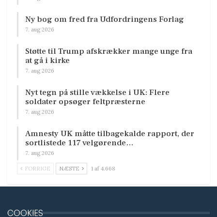
Ny bog om fred fra Udfordringens Forlag
7. aug 2026
Støtte til Trump afskrækker mange unge fra
at gå i kirke
7. aug 2026
Nyt tegn på stille vækkelse i UK: Flere
soldater opsøger feltpræsterne
7. aug 2026
Amnesty UK måtte tilbagekalde rapport, der
sortlistede 117 velgørende…
7. aug 2026
FORRIGE
NÆSTE
1 af 4.668
COOKIES