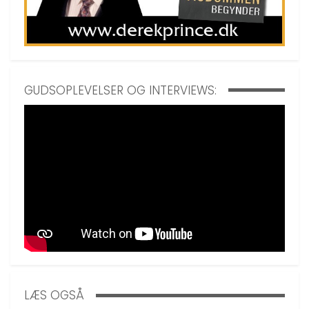
GUDSOPLEVELSER OG INTERVIEWS:
LÆS OGSÅ