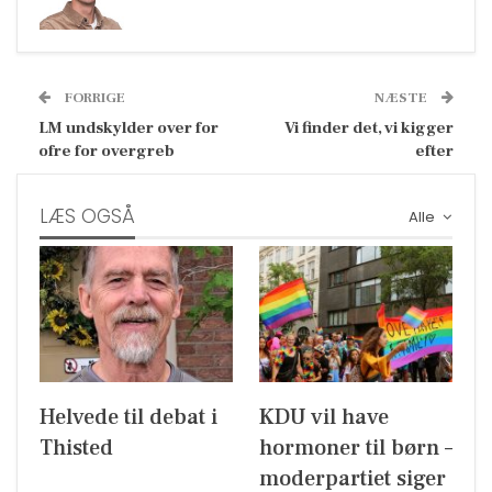
FORRIGE
NÆSTE
LM undskylder over for
Vi finder det, vi kigger
ofre for overgreb
efter
LÆS OGSÅ
Alle
Helvede til debat i
KDU vil have
Thisted
hormoner til børn –
moderpartiet siger