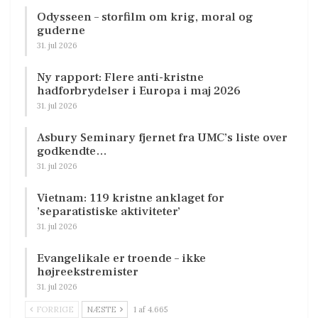
Odysseen – storfilm om krig, moral og
guderne
31. jul 2026
Ny rapport: Flere anti-kristne
hadforbrydelser i Europa i maj 2026
31. jul 2026
Asbury Seminary fjernet fra UMC’s liste over
godkendte…
31. jul 2026
Vietnam: 119 kristne anklaget for
’separatistiske aktiviteter’
31. jul 2026
Evangelikale er troende – ikke
højreekstremister
31. jul 2026
FORRIGE
NÆSTE
1 af 4.665