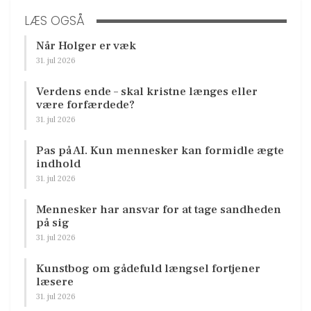
LÆS OGSÅ
Når Holger er væk
31. jul 2026
Verdens ende – skal kristne længes eller
være forfærdede?
31. jul 2026
Pas på AI. Kun mennesker kan formidle ægte
indhold
31. jul 2026
Mennesker har ansvar for at tage sandheden
på sig
31. jul 2026
Kunstbog om gådefuld længsel fortjener
læsere
31. jul 2026