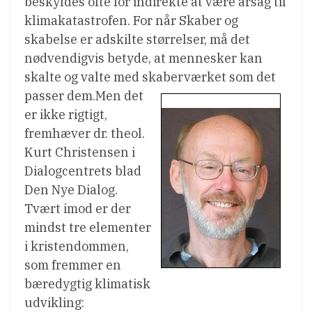
beskyldes ofte for indirekte at være årsag til
klimakatastrofen. For når Skaber og
skabelse er adskilte størrelser, må det
nødvendigvis betyde, at mennesker kan
skalte og valte med skaberværket som det
passer dem.
Men det
er ikke rigtigt,
fremhæver dr. theol.
Kurt Christensen i
Dialogcentrets blad
Den Nye Dialog.
Tvært imod er der
mindst tre elementer
i kristendommen,
som fremmer en
bæredygtig klimatisk
udvikling: