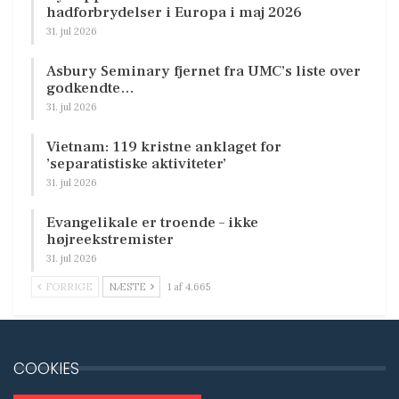
hadforbrydelser i Europa i maj 2026
31. jul 2026
Asbury Seminary fjernet fra UMC’s liste over
godkendte…
31. jul 2026
Vietnam: 119 kristne anklaget for
’separatistiske aktiviteter’
31. jul 2026
Evangelikale er troende – ikke
højreekstremister
31. jul 2026
FORRIGE
NÆSTE
1 af 4.665
COOKIES