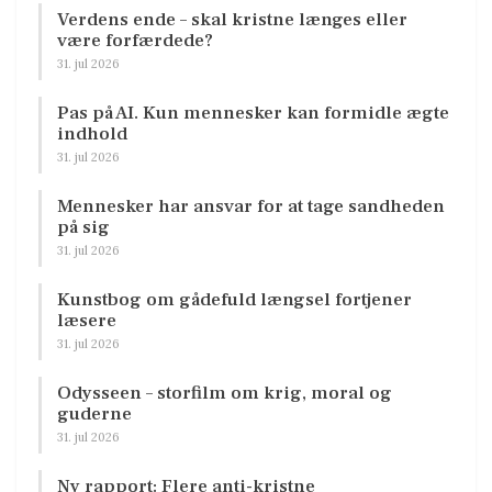
Verdens ende – skal kristne længes eller
være forfærdede?
31. jul 2026
Pas på AI. Kun mennesker kan formidle ægte
indhold
31. jul 2026
Mennesker har ansvar for at tage sandheden
på sig
31. jul 2026
Kunstbog om gådefuld længsel fortjener
læsere
31. jul 2026
Odysseen – storfilm om krig, moral og
guderne
31. jul 2026
Ny rapport: Flere anti-kristne