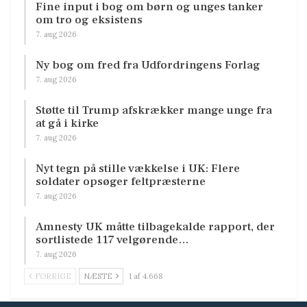
Fine input i bog om børn og unges tanker
om tro og eksistens
7. aug 2026
Ny bog om fred fra Udfordringens Forlag
7. aug 2026
Støtte til Trump afskrækker mange unge fra
at gå i kirke
7. aug 2026
Nyt tegn på stille vækkelse i UK: Flere
soldater opsøger feltpræsterne
7. aug 2026
Amnesty UK måtte tilbagekalde rapport, der
sortlistede 117 velgørende…
7. aug 2026
FORRIGE
NÆSTE
1 af 4.668