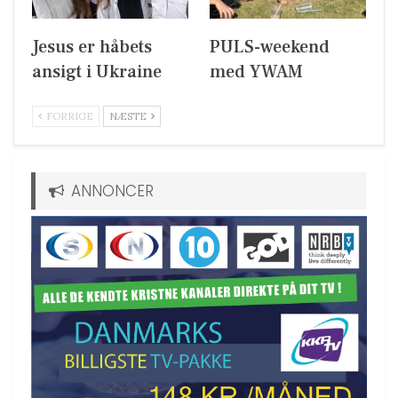
Jesus er håbets
PULS-weekend
ansigt i Ukraine
med YWAM
FORRIGE
NÆSTE
ANNONCER