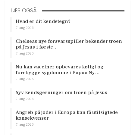
LÆS OGSÅ
Hvad er dit kendetegn?
7. aug 2026
Chelseas nye forsvarsspiller bekender troen
på Jesus i første…
7. aug 2026
Nu kan vacciner opbevares køligt og
forebygge sygdomme i Papua Ny…
7. aug 2026
Syv kendsgerninger om troen på Jesus
7. aug 2026
Angreb på jøder i Europa kan få utilsigtede
konsekvenser
7. aug 2026