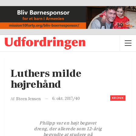
Luthers milde
højrehånd
KRONIK
6. okt. 2017/40
Af
Steen Jensen
Philipp var en højt begavet
dreng, der allerede som 12-årig
begyndte at studere på