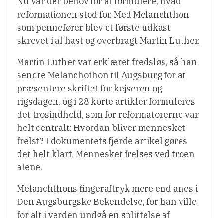
Nu var der behov for at formulere, hvad
reformationen stod for. Med Melanchthon
som pennefører blev et første udkast
skrevet i al hast og overbragt Martin Luther.
Martin Luther var erklæret fredsløs, så han
sendte Melanchothon til Augsburg for at
præsentere skriftet for kejseren og
rigsdagen, og i 28 korte artikler formuleres
det trosindhold, som for reformatorerne var
helt centralt: Hvordan bliver mennesket
frelst? I dokumentets fjerde artikel gøres
det helt klart: Mennesket frelses ved troen
alene.
Melanchthons fingeraftryk mere end anes i
Den Augsburgske Bekendelse, for han ville
for alt i verden undgå en splittelse af