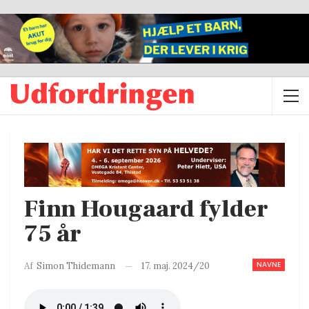
Finn Hougaard fylder
75 år
NAVNE
17. maj. 2024/20
Af
Simon Thidemann