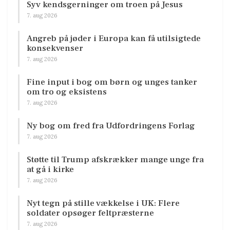
Syv kendsgerninger om troen på Jesus
7. aug 2026
Angreb på jøder i Europa kan få utilsigtede
konsekvenser
7. aug 2026
Fine input i bog om børn og unges tanker
om tro og eksistens
7. aug 2026
Ny bog om fred fra Udfordringens Forlag
7. aug 2026
Støtte til Trump afskrækker mange unge fra
at gå i kirke
7. aug 2026
Nyt tegn på stille vækkelse i UK: Flere
soldater opsøger feltpræsterne
7. aug 2026