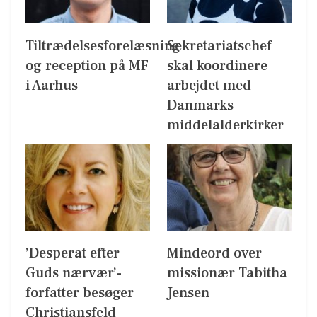
Tiltrædelsesforelæsning
Sekretariatschef
og reception på MF
skal koordinere
i Aarhus
arbejdet med
Danmarks
middelalderkirker
’Desperat efter
Mindeord over
Guds nærvær’-
missionær Tabitha
forfatter besøger
Jensen
Christiansfeld